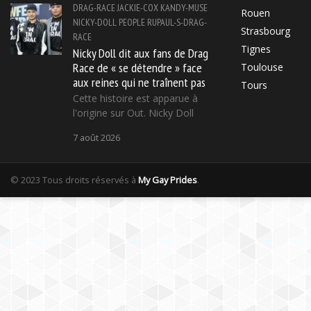
DRAG-RACE
JACKIE-COX
KANDY-MUSE
Rouen
NICKY-DOLL
PEOPLE
RUPAUL-S-DRAG-
Strasbourg
RACE
Tignes
Nicky Doll dit aux fans de Drag
Race de « se détendre » face
Toulouse
aux reines qui ne traînent pas
Tours
Cette histoire est apparue à
l'origine sur Out. Nicky Doll
7 août 2026
© 2023 Tous droits réservés à
My Gay Prides
.