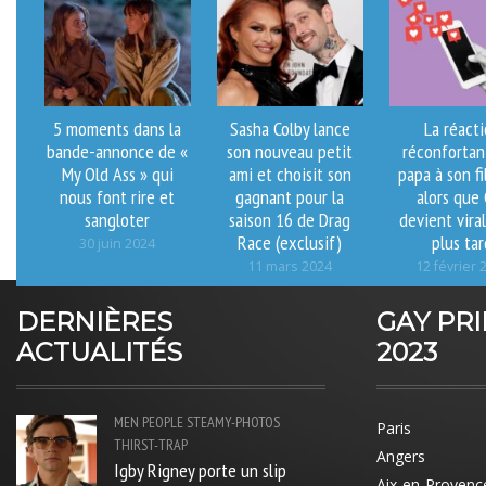
5 moments dans la
Sasha Colby lance
La réact
bande-annonce de «
son nouveau petit
réconfortan
My Old Ass » qui
ami et choisit son
papa à son fi
nous font rire et
gagnant pour la
alors que
sangloter
saison 16 de Drag
devient viral
Race (exclusif)
plus tar
30 juin 2024
11 mars 2024
12 février 
DERNIÈRES
GAY PR
ACTUALITÉS
2023
MEN
PEOPLE
STEAMY-PHOTOS
Paris
THIRST-TRAP
Angers
Igby Rigney porte un slip
Aix-en-Provenc