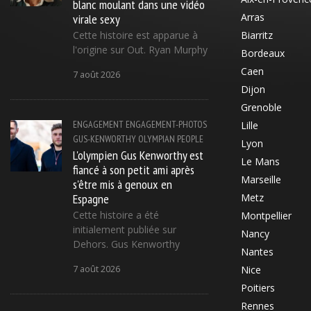
blanc moulant dans une vidéo
virale sexy
Arras
Cette histoire est apparue à
Biarritz
l'origine sur Out. Ryan Murphy
Bordeaux
Caen
7 août 2026
Dijon
Grenoble
ENGAGEMENT
ENGAGEMENT-PHOTOS
Lille
GUS-KENWORTHY
OLYMPIAN
PEOPLE
Lyon
L'olympien Gus Kenworthy est
Le Mans
fiancé à son petit ami après
Marseille
s'être mis à genoux en
Espagne
Metz
Cette histoire a été
Montpellier
initialement publiée sur
Nancy
Dehors. Gus Kenworthy
Nantes
7 août 2026
Nice
Poitiers
Rennes