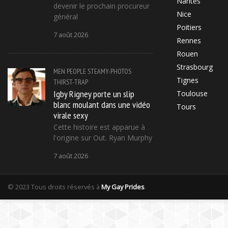
Nantes
devenir le prochain procureur
Nice
général
Poitiers
7 août 2026
Rennes
Rouen
Strasbourg
MEN
PEOPLE
STEAMY-PHOTOS
Tignes
THIRST-TRAP
Igby Rigney porte un slip
Toulouse
blanc moulant dans une vidéo
Tours
virale sexy
Cette histoire est apparue à
l'origine sur Out. Ryan Murphy
7 août 2026
© 2023 Tous droits réservés à
My Gay Prides
.