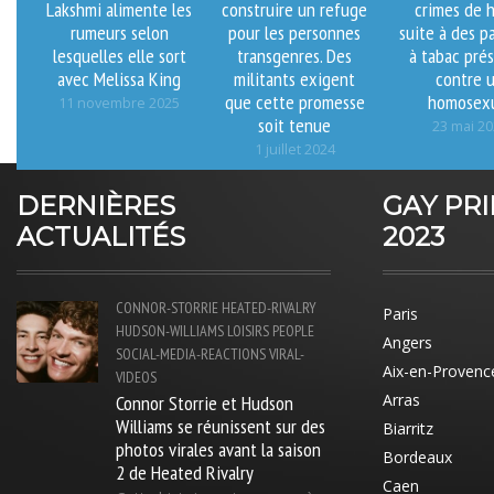
Lakshmi alimente les
construire un refuge
crimes de 
rumeurs selon
pour les personnes
suite à des p
lesquelles elle sort
transgenres. Des
à tabac pré
avec Melissa King
militants exigent
contre 
que cette promesse
homosex
11 novembre 2025
soit tenue
23 mai 2
1 juillet 2024
DERNIÈRES
GAY PR
ACTUALITÉS
2023
CONNOR-STORRIE
HEATED-RIVALRY
Paris
HUDSON-WILLIAMS
LOISIRS
PEOPLE
Angers
SOCIAL-MEDIA-REACTIONS
VIRAL-
Aix-en-Provenc
VIDEOS
Connor Storrie et Hudson
Arras
Williams se réunissent sur des
Biarritz
photos virales avant la saison
Bordeaux
2 de Heated Rivalry
Caen