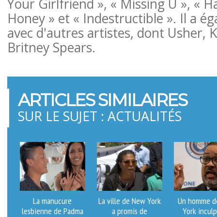
Your Girlfriend », « Missing U », « 
Honey » et « Indestructible ». Il a ég
avec d'autres artistes, dont Usher, 
Britney Spears.
ARTICLES SIMILAIRES
SUR LE SUJET : ACTUALITÉS
La manucure
La ville de New York
Un homme d
lesbienne de Padma
a promis de
York incul