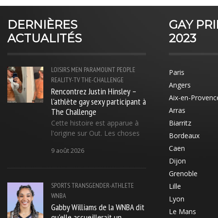
DERNIÈRES
GAY PR
ACTUALITÉS
2023
LOISIRS
MEN
PARAMOUNT
PEOPLE
Paris
REALITY-TV
THE-CHALLENGE
Angers
Rencontrez Justin Hinsley –
Aix-en-Provenc
l'athlète gay sexy participant à
The Challenge
Arras
Cette histoire est apparue à
Biarritz
l'origine sur Out. Les choses
Bordeaux
Caen
9 août 2026
Dijon
Grenoble
SPORTS
TRANSGENDER-ATHLETE
Lille
WNBA
Lyon
Gabby Williams de la WNBA dit
Le Mans
qu'elle accueillerait un