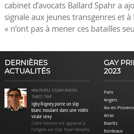
cabinet d’avocats Ballard Spahr a aj
signale aux jeunes transgenres et à l
« n’ont pas à mener ces batailles seu
DERNIÈRES
GAY PR
ACTUALITÉS
2023
MEN
PEOPLE
STEAMY-PHOTOS
Paris
THIRST-TRAP
Angers
Igby Rigney porte un slip
Aix-en-Provenc
blanc moulant dans une vidéo
virale sexy
Arras
Cette histoire est apparue à
Biarritz
l'origine sur Out. Ryan Murphy
Bordeaux