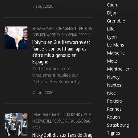
Caen
7 août 2026
Dijon
Grenoble
ENGAGEMENT
ENGAGEMENT-PHOTOS
Lille
GUS-KENWORTHY
OLYMPIAN
PEOPLE
Lyon
L'olympien Gus Kenworthy est
Le Mans
fiancé à son petit ami après
Marseille
s'être mis à genoux en
Espagne
Metz
Cette histoire a été
Montpellier
initialement publiée sur
Nancy
Dehors. Gus Kenworthy
Nantes
7 août 2026
Nice
Poitiers
Rennes
DRAG-RACE
JACKIE-COX
KANDY-MUSE
Rouen
NICKY-DOLL
PEOPLE
RUPAUL-S-DRAG-
Strasbourg
RACE
Tignes
Nicky Doll dit aux fans de Drag