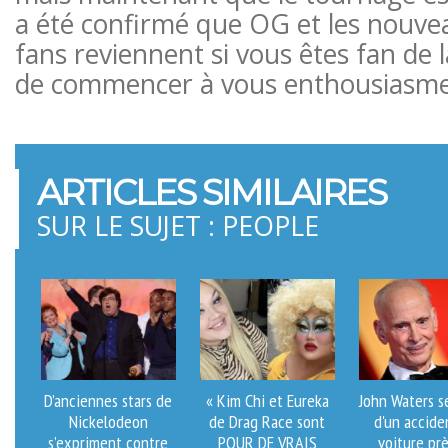
a été confirmé que OG et les nouvea
fans reviennent si vous êtes fan de la
de commencer à vous enthousiasm
ARTICLES SIMILAIRES
SUR LE SUJET : PEOPLE
D’anciennes stars de
« Kim Chi et Eureka
John Waters s
Nickelodeon
de Drag Race sont
d'un accide
s’expriment contre
POUR DE VRAIS
voiture pr