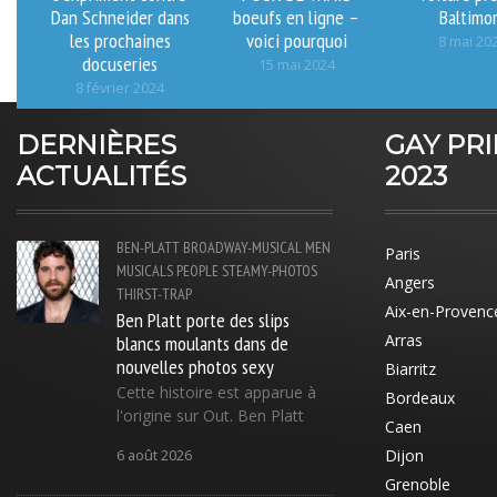
Dan Schneider dans
boeufs en ligne –
Baltimo
les prochaines
voici pourquoi
8 mai 20
docuseries
15 mai 2024
8 février 2024
DERNIÈRES
GAY PR
ACTUALITÉS
2023
BEN-PLATT
BROADWAY-MUSICAL
MEN
Paris
MUSICALS
PEOPLE
STEAMY-PHOTOS
Angers
THIRST-TRAP
Aix-en-Provenc
Ben Platt porte des slips
blancs moulants dans de
Arras
nouvelles photos sexy
Biarritz
Cette histoire est apparue à
Bordeaux
l'origine sur Out. Ben Platt
Caen
Dijon
6 août 2026
Grenoble