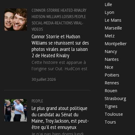
Lille
CONNOR-STORRIE
HEATED-RIVALRY
Lyon
HUDSON-WILLIAMS
LOISIRS
PEOPLE
Le Mans
SOCIAL-MEDIA-REACTIONS
VIRAL-
Marseille
VIDEOS
Connor Storrie et Hudson
Metz
Williams se réunissent sur des
Montpellier
photos virales avant la saison
Nancy
2 de Heated Rivalry
Nantes
Cette histoire est apparue à
Nice
l'origine sur Out. HudCon est
Poitiers
30 juillet 2026
Rennes
Rouen
Strasbourg
PEOPLE
Tignes
Le plus grand atout politique
du candidat au Sénat du
Toulouse
Maine, Troy Jackson, est peut-
Tours
être qu'il est ennuyeux
Je n'ai pas bien dormi lundi