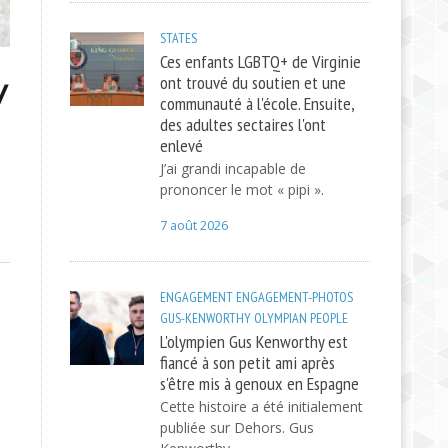
STATES
Ces enfants LGBTQ+ de Virginie
ont trouvé du soutien et une
y
communauté à l'école. Ensuite,
des adultes sectaires l'ont
enlevé
J’ai grandi incapable de
prononcer le mot « pipi ».
7 août 2026
ENGAGEMENT
ENGAGEMENT-PHOTOS
GUS-KENWORTHY
OLYMPIAN
PEOPLE
L'olympien Gus Kenworthy est
fiancé à son petit ami après
s'être mis à genoux en Espagne
Cette histoire a été initialement
publiée sur Dehors. Gus