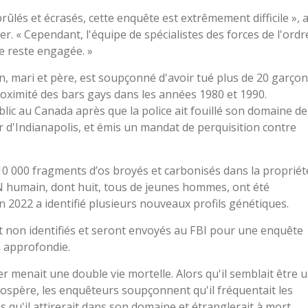
lés et écrasés, cette enquête est extrêmement difficile », 
r. « Cependant, l'équipe de spécialistes des forces de l'ordr
re reste engagée. »
n, mari et père, est soupçonné d'avoir tué plus de 20 garço
oximité des bars gays dans les années 1980 et 1990.
lic au Canada après que la police ait fouillé son domaine de
ur d'Indianapolis, et émis un mandat de perquisition contre
0 000 fragments d’os broyés et carbonisés dans la propriét
ADN humain, dont huit, tous de jeunes hommes, ont été
en 2022 a identifié plusieurs nouveaux profils génétiques.
nt non identifiés et seront envoyés au FBI pour une enquête
 approfondie.
menait une double vie mortelle. Alors qu'il semblait être 
ospère, les enquêteurs soupçonnent qu'il fréquentait les
qu'il attirerait dans son domaine et étranglerait à mort.