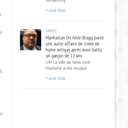
Kenworthy
a
7 août 2026
e
STATES
ns
Manhattan DA Alvin Bragg porte
une autre affaire de crime de
haine antigay après avoir battu
un garçon de 12 ans
UN La ville de New York
l'homme a été inculpé
é,
7 août 2026
un