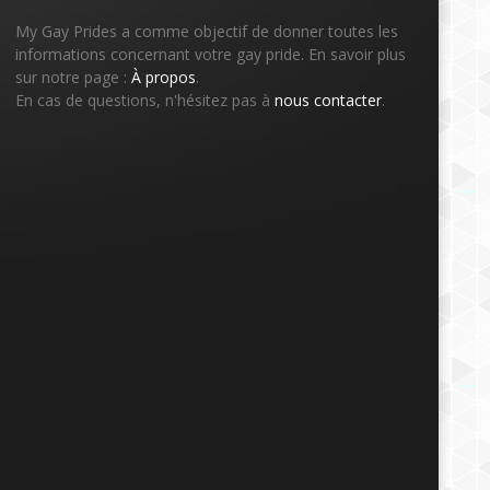
My Gay Prides a comme objectif de donner toutes les
informations concernant votre gay pride. En savoir plus
sur notre page :
À propos
.
En cas de questions, n'hésitez pas à
nous contacter
.