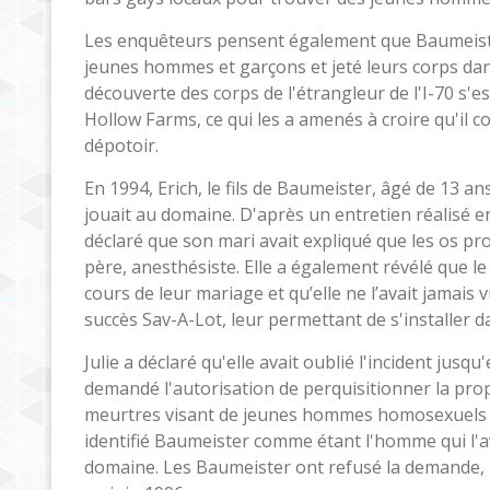
Les enquêteurs pensent également que Baumeister e
jeunes hommes et garçons et jeté leurs corps dans
découverte des corps de l'étrangleur de l'I-70 s'
Hollow Farms, ce qui les a amenés à croire qu'il c
dépotoir.
En 1994, Erich, le fils de Baumeister, âgé de 13 an
jouait au domaine. D'après un entretien réalisé 
déclaré que son mari avait expliqué que les os pr
père, anesthésiste. Elle a également révélé que le
cours de leur mariage et qu’elle ne l’avait jamais
succès Sav-A-Lot, leur permettant de s'installer 
Julie a déclaré qu'elle avait oublié l'incident jus
demandé l'autorisation de perquisitionner la prop
meurtres visant de jeunes hommes homosexuels da
identifié Baumeister comme étant l'homme qui l'av
domaine. Les Baumeister ont refusé la demande, ma