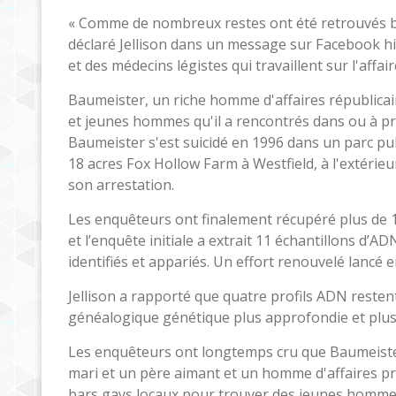
« Comme de nombreux restes ont été retrouvés brû
déclaré Jellison dans un message sur Facebook hie
et des médecins légistes qui travaillent sur l'affai
Baumeister, un riche homme d'affaires républicai
et jeunes hommes qu'il a rencontrés dans ou à pr
Baumeister s'est suicidé en 1996 dans un parc pub
18 acres Fox Hollow Farm à Westfield, à l'extérie
son arrestation.
Les enquêteurs ont finalement récupéré plus de 1
et l’enquête initiale a extrait 11 échantillons d’
identifiés et appariés. Un effort renouvelé lancé 
Jellison a rapporté que quatre profils ADN reste
généalogique génétique plus approfondie et plus
Les enquêteurs ont longtemps cru que Baumeister 
mari et un père aimant et un homme d'affaires pr
bars gays locaux pour trouver des jeunes hommes 