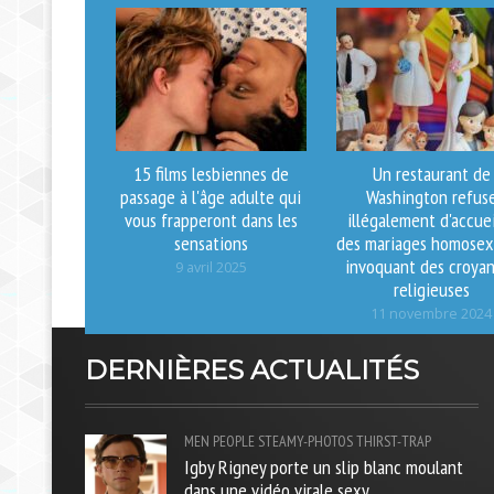
15 films lesbiennes de
Un restaurant de
passage à l'âge adulte qui
Washington refus
vous frapperont dans les
illégalement d'accuei
sensations
des mariages homosex
invoquant des croya
9 avril 2025
religieuses
11 novembre 2024
DERNIÈRES ACTUALITÉS
MEN
PEOPLE
STEAMY-PHOTOS
THIRST-TRAP
Igby Rigney porte un slip blanc moulant
dans une vidéo virale sexy