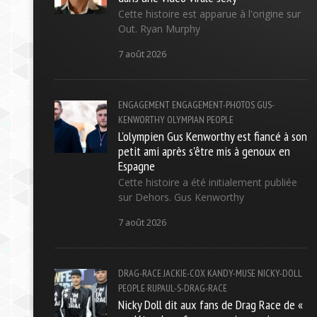
Cette histoire est apparue à l'origine sur
Out. Ryan Murphy
7 août 2026
ENGAGEMENT
ENGAGEMENT-PHOTOS
GUS-
KENWORTHY
OLYMPIAN
PEOPLE
L'olympien Gus Kenworthy est fiancé à son
petit ami après s'être mis à genoux en
Espagne
Cette histoire a été initialement publiée
sur Dehors. Gus Kenworthy
7 août 2026
DRAG-RACE
JACKIE-COX
KANDY-MUSE
NICKY-DOLL
PEOPLE
RUPAUL-S-DRAG-RACE
Nicky Doll dit aux fans de Drag Race de «