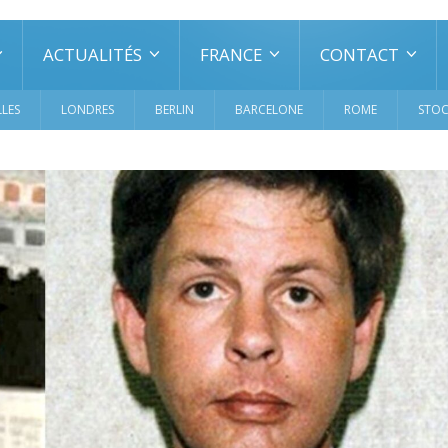
ACTUALITÉS
FRANCE
CONTACT
LES
LONDRES
BERLIN
BARCELONE
ROME
STO