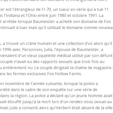
st l'étrangleur de l'I-70, un tueur en série qui a tué 11
 l'Indiana et l'Ohio entre juin 1980 et octobre 1991. La
est arrêtée lorsque Baumeister a acheté son domaine de Fox
ontinuait à tuer mais qu'il utilisait le domaine comme nouve
s, a trouvé un crâne humain et une collection d'os alors qu'il
en 1996 avec
Personnes
, Julia, l'épouse de Baumeister, a
ovenaient d'un vieux squelette médical utilisé par son défunt
 couple n’avait eu des rapports sexuels que trois fois au
 vu entièrement nu. Le couple dirigeait la chaîne de magasins 
dans les fermes exclusives Fox Hollow Farms.
qu'en novembre de l'année suivante, lorsque la police a
riété dans le cadre de son enquête sur une série de
ns la région. La police a déclaré qu'un jeune homme avait
ait étouffé jusqu'à la mort lors d'un rendez-vous sexuel au
is Julie a consenti alors qu'Herbert était absent de la ville