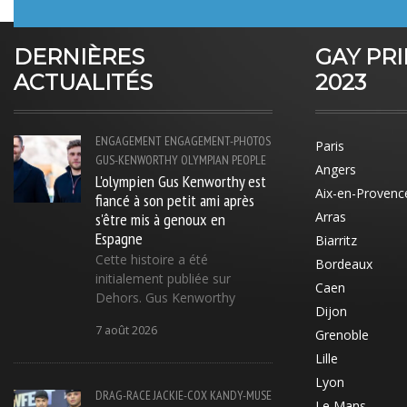
DERNIÈRES
GAY PR
ACTUALITÉS
2023
ENGAGEMENT
ENGAGEMENT-PHOTOS
Paris
GUS-KENWORTHY
OLYMPIAN
PEOPLE
Angers
L'olympien Gus Kenworthy est
Aix-en-Provenc
fiancé à son petit ami après
s'être mis à genoux en
Arras
Espagne
Biarritz
Cette histoire a été
Bordeaux
initialement publiée sur
Caen
Dehors. Gus Kenworthy
Dijon
7 août 2026
Grenoble
Lille
Lyon
DRAG-RACE
JACKIE-COX
KANDY-MUSE
Le Mans