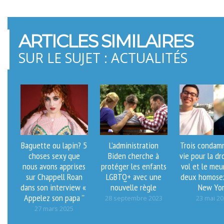
ARTICLES SIMILAIRES
SUR LE SUJET : ACTUALITÉS
Baguette ou lapin? 5
L’administration
Trois condamn
choses sexy que
Biden cherche à
vie pour la dr
nous avons apprises
protéger les enfants
vol et le meu
sur Chappell Roan
LGBTQ+ avec une
deux homosex
dans son interview «
nouvelle règle
New Yo
Appelez son papa ''
28 septembre 2023
23 mai 2
27 mars 2025