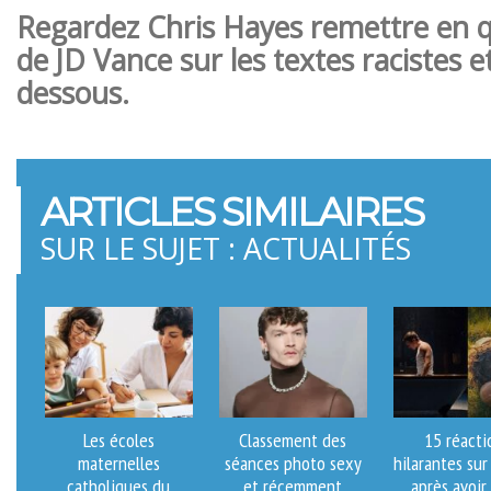
Regardez Chris Hayes remettre en qu
de JD Vance sur les textes racistes et
dessous.
ARTICLES SIMILAIRES
SUR LE SUJET : ACTUALITÉS
Les écoles
Classement des
15 réacti
maternelles
séances photo sexy
hilarantes su
catholiques du
et récemment
après avoir 