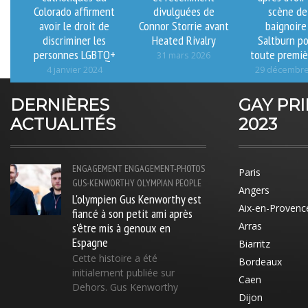
Colorado affirment
divulguées de
scène de
avoir le droit de
Connor Storrie avant
baignoire
discriminer les
Heated Rivalry
Saltburn po
personnes LGBTQ+
toute premiè
31 mars 2026
4 janvier 2024
29 décembre
DERNIÈRES
GAY PR
ACTUALITÉS
2023
ENGAGEMENT
ENGAGEMENT-PHOTOS
Paris
GUS-KENWORTHY
OLYMPIAN
PEOPLE
Angers
L'olympien Gus Kenworthy est
Aix-en-Provenc
fiancé à son petit ami après
s'être mis à genoux en
Arras
Espagne
Biarritz
Cette histoire a été
Bordeaux
initialement publiée sur
Caen
Dehors. Gus Kenworthy
Dijon