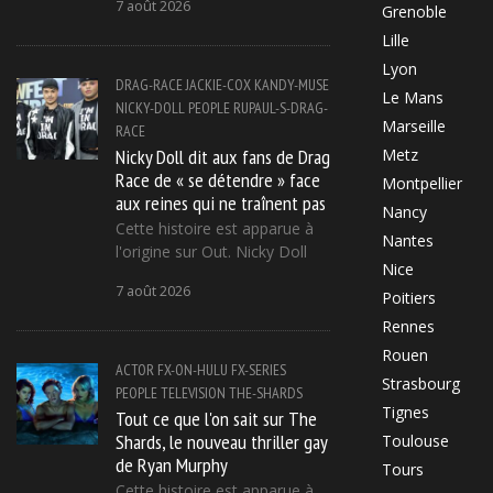
7 août 2026
Grenoble
Lille
Lyon
DRAG-RACE
JACKIE-COX
KANDY-MUSE
Le Mans
NICKY-DOLL
PEOPLE
RUPAUL-S-DRAG-
Marseille
RACE
Nicky Doll dit aux fans de Drag
Metz
Race de « se détendre » face
Montpellier
aux reines qui ne traînent pas
Nancy
Cette histoire est apparue à
Nantes
l'origine sur Out. Nicky Doll
Nice
7 août 2026
Poitiers
Rennes
Rouen
ACTOR
FX-ON-HULU
FX-SERIES
Strasbourg
PEOPLE
TELEVISION
THE-SHARDS
Tignes
Tout ce que l'on sait sur The
Shards, le nouveau thriller gay
Toulouse
de Ryan Murphy
Tours
Cette histoire est apparue à