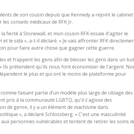
irulents de son cousin depuis que Kennedy a rejoint le cabinet
 les conseils médicaux de RFK Jr.
a fierté à Stonewall, et mon cousin RFK essaie d'agiter le
t le sida », a-t-il déclaré. « Je vais affronter RFK directeme
in pour faire autre chose que gagner cette guerre.
es et frappent les gens afin de blesser les gens dans un bu
 « Ils prétendent qu'ils nous font économiser de l'argent. No
dépendent le plus et qui ont le moins de plateforme pour
 comme faisant partie d’un modèle plus large de ciblage des
t pris à la communauté LGBTQ, qu'il s'agisse des
tion de genre, il y a un élément de machisme dans
itique », a déclaré Schlossberg. « C'est une masculinité
ent aux personnes vulnérables et tentent de retirer les soins d