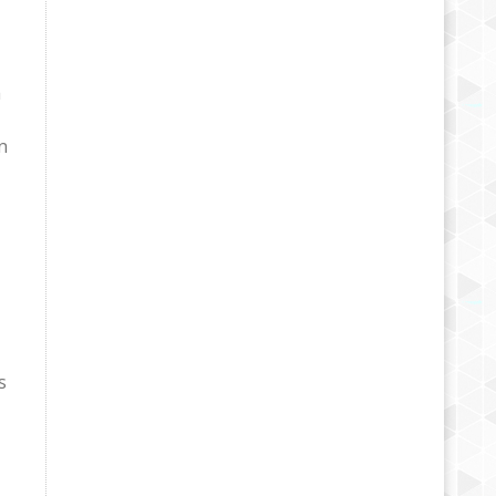
a
n
s