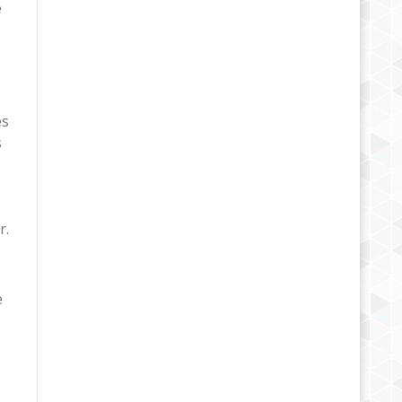
e
es
s
r.
e