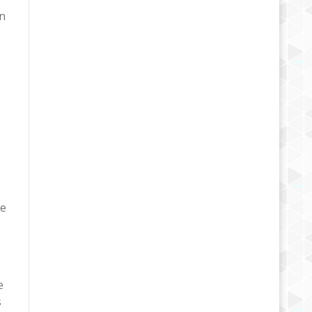
on
s
de
e
s