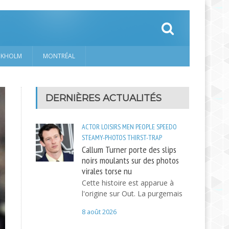
CKHOLM
MONTRÉAL
DERNIÈRES ACTUALITÉS
ACTOR
LOISIRS
MEN
PEOPLE
SPEEDO
STEAMY-PHOTOS
THIRST-TRAP
Callum Turner porte des slips
noirs moulants sur des photos
virales torse nu
Cette histoire est apparue à
l'origine sur Out. La purgemais
8 août 2026