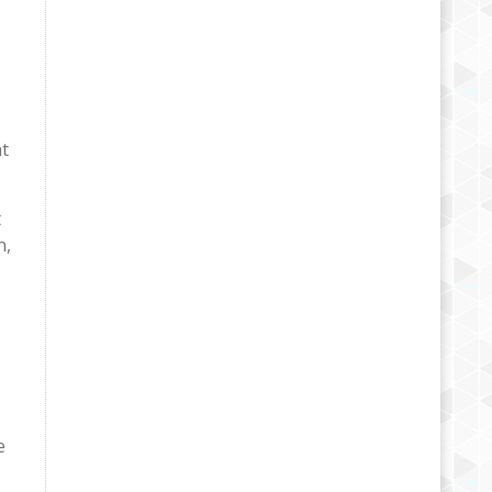
nt
t
n,
e