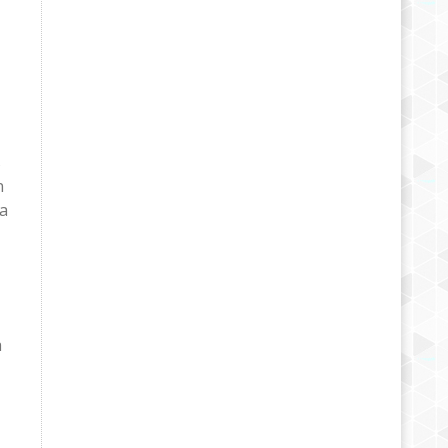
s
n
la
a