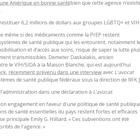
 une Amérique en bonne santé
bien que cette agence n’exist
.
restituer 6,2 millions de dollars aux groupes LGBTQ+ et VIH
 que même si des médicaments comme la PrEP restent
 systèmes de santé publique qui les entourent, notamment l
bilisation et d’accès aux soins, risque de saper la lutte plu
lement transmissibles. Demeter Daskalakis, ancien
ntre le VIH/SIDA à la Maison Blanche, qui est aujourd'hui
ork
,
récemment prévenu dans une interview
avec
L'avocat
èmes de santé publique fédéraux sous la direction de RFK J
l'administration dans une déclaration à
L'avocat.
 son engagement en faveur d'une politique de santé publiqu
ons de santé essentielles du pays restent fortes et efficaces
se principale Emily G. Hilliard. « Ces subventions ont été
rités de l'agence. »