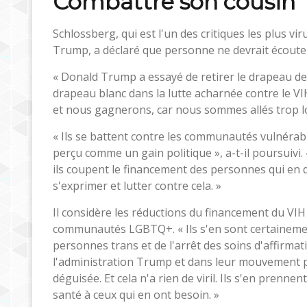
Combattre son cousin
Schlossberg, qui est l'un des critiques les plus v
Trump, a déclaré que personne ne devrait écouter
« Donald Trump a essayé de retirer le drapeau de l
drapeau blanc dans la lutte acharnée contre le VIH e
et nous gagnerons, car nous sommes allés trop lo
« Ils se battent contre les communautés vulnérabl
perçu comme un gain politique », a-t-il poursuivi.
ils coupent le financement des personnes qui en 
s'exprimer et lutter contre cela. »
Il considère les réductions du financement du VIH
communautés LGBTQ+. « Ils s'en sont certainemen
personnes trans et de l'arrêt des soins d'affirma
l'administration Trump et dans leur mouvement pol
déguisée. Et cela n'a rien de viril. Ils s'en prenn
santé à ceux qui en ont besoin. »