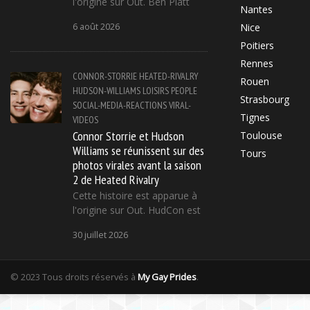
l'origine sur Out. Ben Platt
Nantes
6 août 2026
Nice
Poitiers
Rennes
CONNOR-STORRIE
HEATED-RIVALRY
Rouen
HUDSON-WILLIAMS
LOISIRS
PEOPLE
Strasbourg
SOCIAL-MEDIA-REACTIONS
VIRAL-
Tignes
VIDEOS
Connor Storrie et Hudson
Toulouse
Williams se réunissent sur des
Tours
photos virales avant la saison
2 de Heated Rivalry
Cette histoire est apparue à
l'origine sur Out. HudCon est
30 juillet 2026
© 2023 Tous droits réservés à
My Gay Prides
.