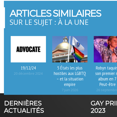
ARTICLES SIMILAIRES
SUR LE SUJET : À LA UNE
19/12/24
5 États les plus
Robyn taquin
hostiles aux LGBTQ
son premier 
20 décembre 2024
– et la situation
album en 7
empire
Peut-être 
7 juin 2026
26 septembr
DERNIÈRES
GAY PR
ACTUALITÉS
2023