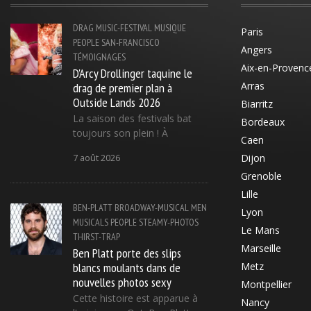
DRAG
MUSIC-FESTIVAL
MUSIQUE
Paris
PEOPLE
SAN-FRANCISCO
Angers
TÉMOIGNAGES
Aix-en-Provenc
D'Arcy Drollinger taquine le
drag de premier plan à
Arras
Outside Lands 2026
Biarritz
La saison des festivals bat
Bordeaux
toujours son plein ! À
Caen
Dijon
7 août 2026
Grenoble
Lille
BEN-PLATT
BROADWAY-MUSICAL
MEN
Lyon
MUSICALS
PEOPLE
STEAMY-PHOTOS
Le Mans
THIRST-TRAP
Marseille
Ben Platt porte des slips
blancs moulants dans de
Metz
nouvelles photos sexy
Montpellier
Cette histoire est apparue à
Nancy