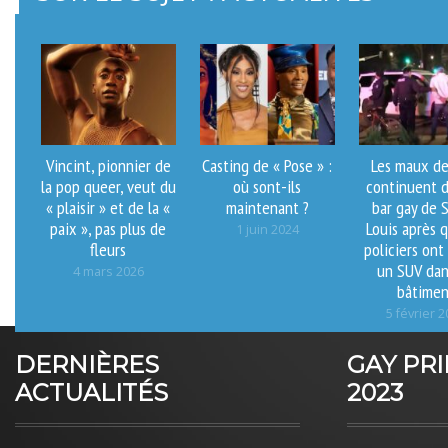
Vincint, pionnier de
Casting de « Pose » :
Les maux de
la pop queer, veut du
où sont-ils
continuent d
« plaisir » et de la «
maintenant ?
bar gay de 
paix », pas plus de
Louis après 
1 juin 2024
fleurs
policiers ont
un SUV dan
4 mars 2026
bâtimen
5 février 
DERNIÈRES
GAY PR
ACTUALITÉS
2023