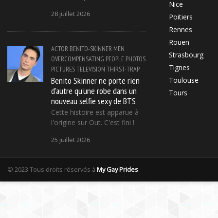
Nice
28 juillet 2026
Poitiers
Rennes
Rouen
ACTOR
BENITO-SKINNER
MEN
Strasbourg
OVERCOMPENSATING
PEOPLE
PHOTOS
Tignes
PICTURES
TELEVISION
THIRST-TRAP
Benito Skinner ne porte rien
Toulouse
d'autre qu'une robe dans un
Tours
nouveau selfie sexy de BTS
Cette histoire est apparue à
l'origine sur Out. C'est fini !
25 juillet 2026
© 2023 Tous droits réservés à
My Gay Prides
.