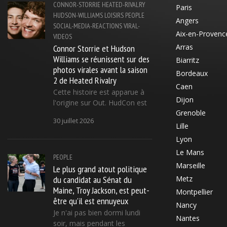
CONNOR-STORRIE
HEATED-RIVALRY
Paris
HUDSON-WILLIAMS
LOISIRS
PEOPLE
Angers
SOCIAL-MEDIA-REACTIONS
VIRAL-
Aix-en-Provenc
VIDEOS
Connor Storrie et Hudson
Arras
Williams se réunissent sur des
Biarritz
photos virales avant la saison
Bordeaux
2 de Heated Rivalry
Caen
Cette histoire est apparue à
Dijon
l'origine sur Out. HudCon est
Grenoble
30 juillet 2026
Lille
Lyon
Le Mans
PEOPLE
Marseille
Le plus grand atout politique
du candidat au Sénat du
Metz
Maine, Troy Jackson, est peut-
Montpellier
être qu'il est ennuyeux
Nancy
Je n'ai pas bien dormi lundi
Nantes
soir, mais pendant les