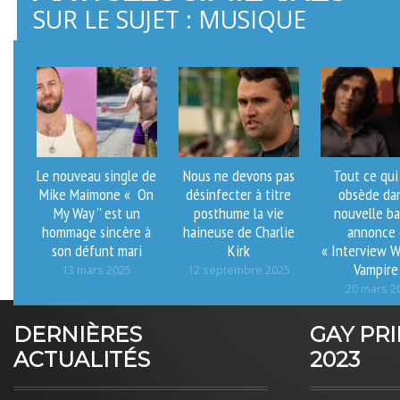
SUR LE SUJET : MUSIQUE
Le nouveau single de
Nous ne devons pas
Tout ce qui
Mike Maimone « On
désinfecter à titre
obsède dan
My Way '' est un
posthume la vie
nouvelle b
hommage sincère à
haineuse de Charlie
annonce
son défunt mari
Kirk
« Interview W
Vampire
13 mars 2025
12 septembre 2025
20 mars 2
DERNIÈRES
GAY PR
ACTUALITÉS
2023