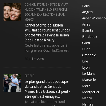
CONNOR-STORRIE
HEATED-RIVALRY
Paris
HUDSON-WILLIAMS
LOISIRS
PEOPLE
Angers
SOCIAL-MEDIA-REACTIONS
VIRAL-
Aix-en-Provenc
VIDEOS
Connor Storrie et Hudson
Arras
Williams se réunissent sur des
Biarritz
photos virales avant la saison
Bordeaux
2 de Heated Rivalry
Caen
Cette histoire est apparue à
Dijon
l'origine sur Out. HudCon est
Grenoble
30 juillet 2026
Lille
Lyon
Le Mans
PEOPLE
Marseille
Le plus grand atout politique
du candidat au Sénat du
Metz
Maine, Troy Jackson, est peut-
Montpellier
être qu'il est ennuyeux
Nancy
Je n'ai pas bien dormi lundi
Nantes