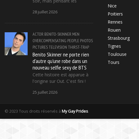
soir, mais pendant les
Nice
28 juillet 2026
Poitiers
Rennes
Rouen
ACTOR
BENITO-SKINNER
MEN
Strasbourg
OVERCOMPENSATING
PEOPLE
PHOTOS
Tignes
PICTURES
TELEVISION
THIRST-TRAP
Benito Skinner ne porte rien
Toulouse
d'autre qu'une robe dans un
Tours
nouveau selfie sexy de BTS
Cette histoire est apparue à
l'origine sur Out. C'est fini !
25 juillet 2026
© 2023 Tous droits réservés à
My Gay Prides
.