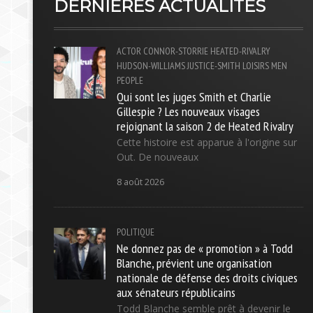
DERNIÈRES ACTUALITÉS
ACTOR
CONNOR-STORRIE
HEATED-RIVALRY
HUDSON-WILLIAMS
JUSTICE-SMITH
LOISIRS
MEN
PEOPLE
Qui sont les juges Smith et Charlie
Gillespie ? Les nouveaux visages
rejoignant la saison 2 de Heated Rivalry
Cette histoire est apparue à l'origine sur
Out. De nouveaux
8 août 2026
POLITIQUE
Ne donnez pas de « promotion » à Todd
Blanche, prévient une organisation
nationale de défense des droits civiques
aux sénateurs républicains
Todd Blanche semble prêt à devenir le