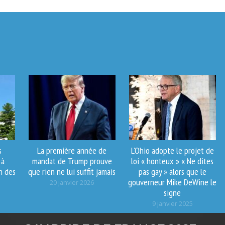
s
La première année de
L'Ohio adopte le projet de
 à
mandat de Trump prouve
loi « honteux » « Ne dites
n des
que rien ne lui suffit jamais
pas gay » alors que le
gouverneur Mike DeWine le
20 janvier 2026
signe
9 janvier 2025