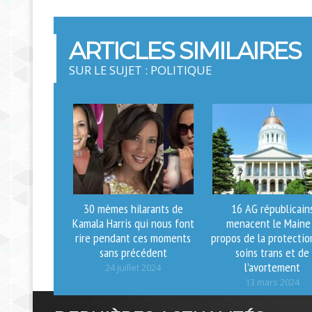
ARTICLES SIMILAIRES
SUR LE SUJET : POLITIQUE
30 mèmes hilarants de
16 AG républicain
Kamala Harris qui nous font
menacent le Maine
rire pendant ces moments
propos de la protectio
sans précédent
soins trans et de
l’avortement
24 juillet 2024
13 mars 2024