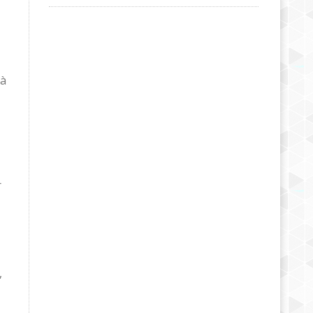
 à
r
,