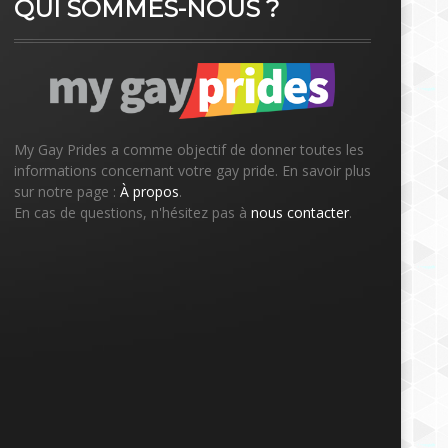
QUI SOMMES-NOUS ?
My Gay Prides a comme objectif de donner toutes les
informations concernant votre gay pride. En savoir plus
sur notre page :
À propos
.
En cas de questions, n'hésitez pas à
nous contacter
.