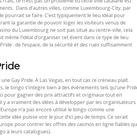
 frais, ce n’est pas un problème vu cette ville catalane est
ents. Dans d’autres villes, comme Luxembourg-City, par
e pourrait se faire. C’est typiquement le lieu idéal pour
rant la garantie de pouvoir loger les visiteurs venus de
asino du Luxembourg ne soit pas situé au centre-ville, cela
t même l’idéal d’organiser cet évent dans ce type de lieu
Pride : de l’espace, de la sécurité et des rues suffisamment
ride
 une Gay Pride. À Las Vegas, en tout cas ce créneau plaît.
s, le bingo s’intègre bien à des événements tels qu’une Prid
o pour gagner des prix attractifs et originaux tout en
il y a vraiment des idées à développer par les organisateurs
d’Europe n’a pas encore utilisé le bingo comme une
cette idée puisse voir le jour d’ici peu de temps. Ce serait
urope pour contrer les offres des casinos en ligne fiables qu
ngo à leurs catalogues).