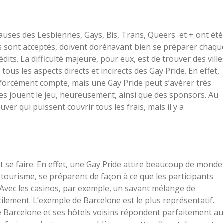
causes des Lesbiennes, Gays, Bis, Trans, Queers et + ont été
s sont acceptés, doivent dorénavant bien se préparer chaqu
édits. La difficulté majeure, pour eux, est de trouver des ville
 tous les aspects directs et indirects des Gay Pride. En effet,
 forcément compte, mais une Gay Pride peut s’avérer très
les jouent le jeu, heureusement, ainsi que des sponsors. Au
uver qui puissent couvrir tous les frais, mais il y a
eut se faire. En effet, une Gay Pride attire beaucoup de monde
du tourisme, se préparent de façon à ce que les participants
. Avec les casinos, par exemple, un savant mélange de
cilement. L’exemple de Barcelone est le plus représentatif.
de Barcelone et ses hôtels voisins répondent parfaitement a