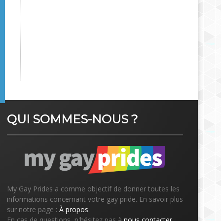
QUI SOMMES-NOUS ?
My Gay Prides a comme objectif de donner toutes les
informations concernant votre gay pride. En savoir plus
sur notre page :
À propos
.
En cas de questions, n'hésitez pas à
nous contacter
.