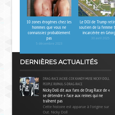
10 zones érogènes chez les
Le DOJ de Trump retir
hommes que vous ne
soutien de la femme t
connaissiez probablement
incarcérée en Géor
pas
30 avril 2025
5 décembre 2023
DERNIÈRES ACTUALITÉS
DRAG-RACE
JACKIE-COX
KANDY-MUSE
NICKY-DOLL
PEOPLE
RUPAUL-S-DRAG-RACE
Nicky Doll dit aux fans de Drag Race de «
se détendre » face aux reines qui ne
traînent pas
Cette histoire est apparue à l'origine sur
Out. Nicky Doll