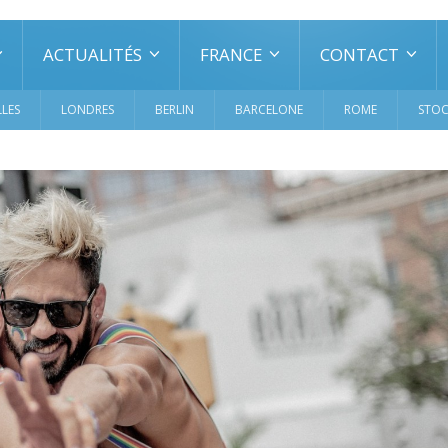
ACTUALITÉS
FRANCE
CONTACT
LES
LONDRES
BERLIN
BARCELONE
ROME
STO