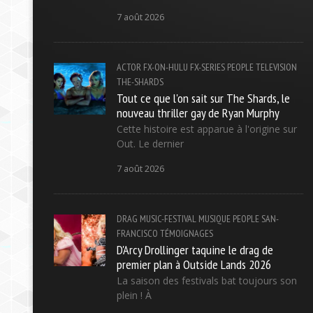
7 août 2026
ACTOR
FX-ON-HULU
FX-SERIES
PEOPLE
TELEVISION
THE-SHARDS
Tout ce que l'on sait sur The Shards, le
nouveau thriller gay de Ryan Murphy
Cette histoire est apparue à l'origine sur
Out. Le dernier
7 août 2026
DRAG
MUSIC-FESTIVAL
MUSIQUE
PEOPLE
SAN-
FRANCISCO
TÉMOIGNAGES
D'Arcy Drollinger taquine le drag de
premier plan à Outside Lands 2026
La saison des festivals bat toujours son
plein ! À