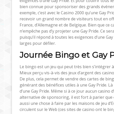
exigences d’une Gay Pride. Et pour couvrir tous les
bien connue pour sponsoriser des grands événem
exemple, c’est avec le Casino 2000 qu’une Gay Prid
recevoir un grand nombre de visiteurs tout en off
France, d’Allemagne et de Belgique. Bien que ce c
n’empêche pas d’y projeter une Gay Pride. Ce serai
puisqu’il répond à toutes les exigences d’une Gay 
larges pour défiler.
Journée Bingo et Gay P
Le bingo est un jeu qui peut très bien s’intégrer à
Mieux perçu vis-à-vis des jeux d’argent des casino
De plus, cela permet de vendre des cartes de bing
générant des bénéfices utiles à une Gay Pride. Là 
d’une Gay Pride. Même si à ce jour aucun casino 
alternative de sponsoring, il est fort à parier que 
aussi une chose à faire par les maisons de jeu d’E
circulent sur le Web (ces sites de casino ont le bi