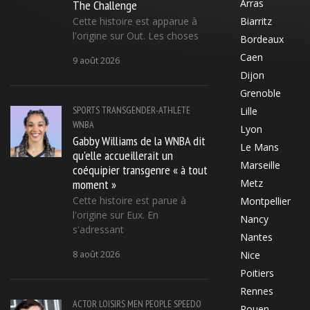
The Challenge
Arras
Cette histoire est apparue à
Biarritz
l'origine sur Out. Les choses
Bordeaux
Caen
9 août 2026
Dijon
Grenoble
SPORTS
TRANSGENDER-ATHLETE
Lille
WNBA
Lyon
Gabby Williams de la WNBA dit
Le Mans
qu'elle accueillerait un
Marseille
coéquipier transgenre « à tout
moment »
Metz
Cette histoire est parue à
Montpellier
l'origine sur Eux. En
Nancy
s'adressant
Nantes
8 août 2026
Nice
Poitiers
Rennes
ACTOR
LOISIRS
MEN
PEOPLE
SPEEDO
Rouen