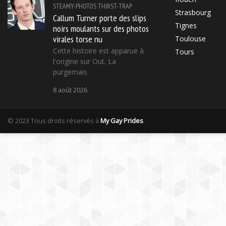
STEAMY-PHOTOS
THIRST-TRAP
Strasbourg
Callum Turner porte des slips
Tignes
noirs moulants sur des photos
virales torse nu
Toulouse
Cette histoire est apparue à
Tours
l'origine sur Out. La
purgemais
8 août 2026
© 2023 Tous droits réservés à
My Gay Prides
.