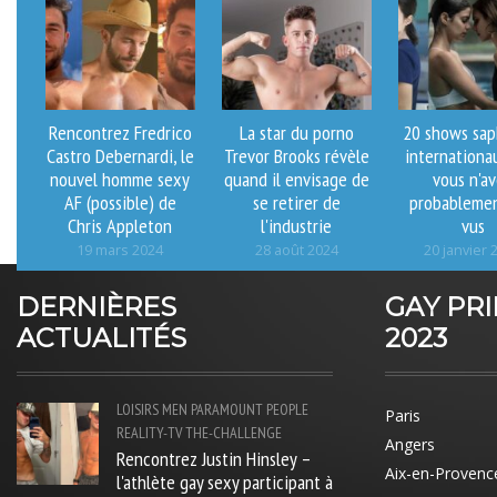
Rencontrez Fredrico
La star du porno
20 shows sap
Castro Debernardi, le
Trevor Brooks révèle
internationa
nouvel homme sexy
quand il envisage de
vous n'a
AF (possible) de
se retirer de
probablemen
Chris Appleton
l'industrie
vus
19 mars 2024
28 août 2024
20 janvier 
DERNIÈRES
GAY PR
ACTUALITÉS
2023
LOISIRS
MEN
PARAMOUNT
PEOPLE
Paris
REALITY-TV
THE-CHALLENGE
Angers
Rencontrez Justin Hinsley –
Aix-en-Provenc
l'athlète gay sexy participant à