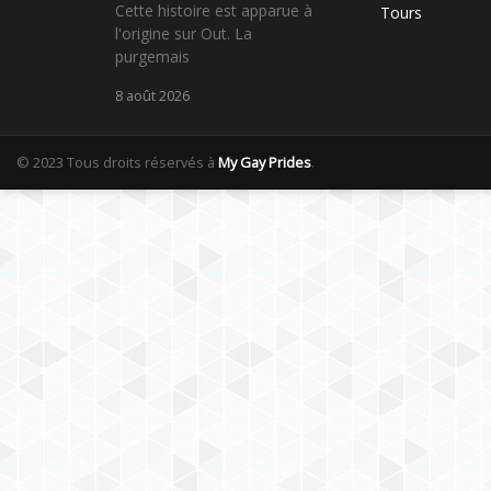
Cette histoire est apparue à
Tours
l'origine sur Out. La
purgemais
8 août 2026
© 2023 Tous droits réservés à
My Gay Prides
.