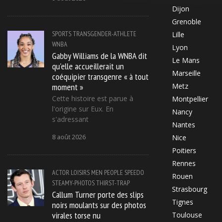
Dijon
Grenoble
SPORTS
TRANSGENDER-ATHLETE
Lille
WNBA
Lyon
Gabby Williams de la WNBA dit
Le Mans
qu'elle accueillerait un
Marseille
coéquipier transgenre « à tout
moment »
Metz
Cette histoire est parue à
Montpellier
l'origine sur Eux. En
Nancy
s'adressant
Nantes
8 août 2026
Nice
Poitiers
Rennes
ACTOR
LOISIRS
MEN
PEOPLE
SPEEDO
Rouen
STEAMY-PHOTOS
THIRST-TRAP
Strasbourg
Callum Turner porte des slips
Tignes
noirs moulants sur des photos
virales torse nu
Toulouse