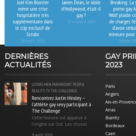
Joel Kim Booster
James Dean, le idole
Breaking: La 
mène une crise
d'Hollywood, était-il
porno gay A
hospitalière très
gay ?
Wolf plaide c
supplémentaire dans
de charges fé
13 octobre 2025
le clip exclusif de
d'avoir sédu
Scrubs
mineure pour 
28 mars 2026
20 juin 2
DERNIÈRES
GAY PR
ACTUALITÉS
2023
LOISIRS
MEN
PARAMOUNT
PEOPLE
Paris
REALITY-TV
THE-CHALLENGE
Angers
Rencontrez Justin Hinsley –
Aix-en-Provenc
l'athlète gay sexy participant à
The Challenge
Arras
Cette histoire est apparue à
Biarritz
l'origine sur Out. Les choses
Bordeaux
Caen
9 août 2026