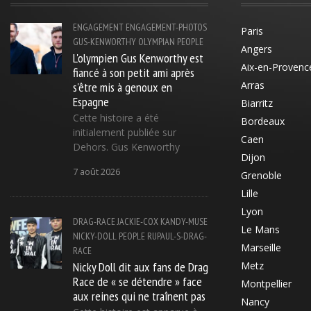
ENGAGEMENT
ENGAGEMENT-PHOTOS
Paris
GUS-KENWORTHY
OLYMPIAN
PEOPLE
Angers
L'olympien Gus Kenworthy est
Aix-en-Provenc
fiancé à son petit ami après
s'être mis à genoux en
Arras
Espagne
Biarritz
Cette histoire a été
Bordeaux
initialement publiée sur
Caen
Dehors. Gus Kenworthy
Dijon
7 août 2026
Grenoble
Lille
Lyon
DRAG-RACE
JACKIE-COX
KANDY-MUSE
Le Mans
NICKY-DOLL
PEOPLE
RUPAUL-S-DRAG-
Marseille
RACE
Nicky Doll dit aux fans de Drag
Metz
Race de « se détendre » face
Montpellier
aux reines qui ne traînent pas
Nancy