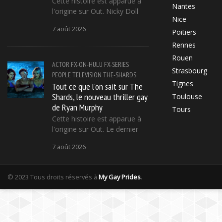
Cette histoire est apparue à
Nantes
l'origine sur Out. Nicky Doll
Nice
7 août 2026
Poitiers
Rennes
Rouen
ACTOR
FX-ON-HULU
FX-SERIES
Strasbourg
PEOPLE
TELEVISION
THE-SHARDS
Tignes
Tout ce que l'on sait sur The
Shards, le nouveau thriller gay
Toulouse
de Ryan Murphy
Tours
Cette histoire est apparue à
l'origine sur Out. Le dernier
7 août 2026
© 2023 Tous droits réservés à
My Gay Prides
.