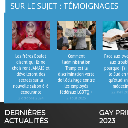
SUR LE SUJET : TÉMOIGNAGES
Les frères Boulet
Comment
Face aux twe
disent qui ils ne
l'administration
aux troub
choisiront JAMAIS et
Trump est la
pourquoi j'ai
dévoileront des
discrimination verte
le Sud en 
secrets sur la
de l'éclairage contre
qu'étudian
nouvelle saison 6-6
les employés
médeci
écoeurante
fédéraux LGBTQ +
22 avril 2
2 octobre 2024
2 août 2025
DERNIÈRES
GAY PR
ACTUALITÉS
2023