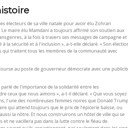
istoire
 les électeurs de sa ville natale pour avoir élu Zohran
« Le maire élu Mamdani a toujours affirmé son soutien aux
nsgenres, à la fois à travers ses messages de campagne et
 la sécurité et à l'inclusion », a-t-elle déclaré. « Son électio
ts qui traitent tous les membres de la communauté avec
a course au poste de gouverneur démocrate avec une publicit
parlé de l'importance de la solidarité entre les
dre ceux que nous aimons », a-t-il déclaré. « Que vous soyez
ns, l'une des nombreuses femmes noires que Donald Trum
ire qui attend toujours que le prix de l'épicerie baisse, ou
ussi la nôtre. Et nous construirons un hôtel de ville qui se
et ne vacillera pas dans la lutte contre le fléau de
ns savent qu'ils appartiennent, pas seulement dans les cinq