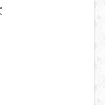
s
nt
ns