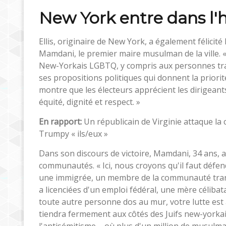
New York entre dans l'h
Ellis, originaire de New York, a également félicité
Mamdani, le premier maire musulman de la ville. 
New-Yorkais LGBTQ, y compris aux personnes tra
ses propositions politiques qui donnent la priorité à
montre que les électeurs apprécient les dirigean
équité, dignité et respect. »
En rapport:
Un républicain de Virginie attaque l
Trumpy « ils/eux »
Dans son discours de victoire, Mamdani, 34 ans, a 
communautés. « Ici, nous croyons qu'il faut défen
une immigrée, un membre de la communauté tra
a licenciées d'un emploi fédéral, une mère célibata
toute autre personne dos au mur, votre lutte est a
tiendra fermement aux côtés des Juifs new-yorkais 
l'antisémitisme – où plus d'un million de musulma