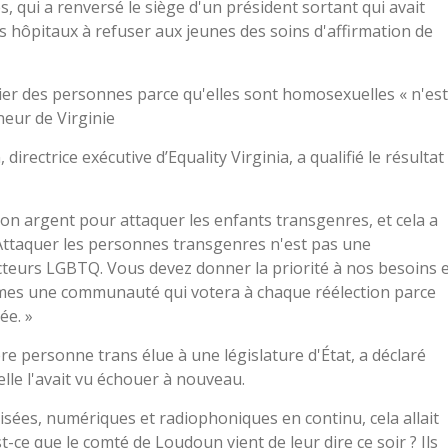
s, qui a renversé le siège d'un président sortant qui avait
s hôpitaux à refuser aux jeunes des soins d'affirmation de
ier des personnes parce qu'elles sont homosexuelles « n'est
neur de Virginie
rectrice exécutive d’Equality Virginia, a qualifié le résultat
 son argent pour attaquer les enfants transgenres, et cela a
 Attaquer les personnes transgenres n'est pas une
teurs LGBTQ. Vous devez donner la priorité à nos besoins 
mes une communauté qui votera à chaque réélection parce
ée. »
re personne trans élue à une législature d'État, a déclaré
elle l'avait vu échouer à nouveau.
évisées, numériques et radiophoniques en continu, cela allait
st-ce que le comté de Loudoun vient de leur dire ce soir ? Ils