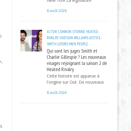
New York La législature
8 août 2026
ACTOR
CONNOR-STORRIE
HEATED-
ù
RIVALRY
HUDSON-WILLIAMS
JUSTICE-
SMITH
LOISIRS
MEN
PEOPLE
Qui sont les juges Smith et
Charlie Gillespie ? Les nouveaux
»,
visages rejoignant la saison 2 de
Heated Rivalry
Cette histoire est apparue à
l'origine sur Out. De nouveaux
8 août 2026
es