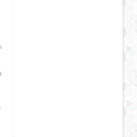
n
é
p