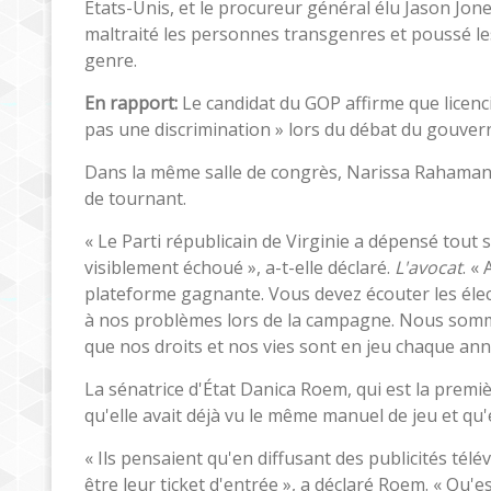
États-Unis, et le procureur général élu Jason Jone
maltraité les personnes transgenres et poussé le
genre.
En rapport:
Le candidat du GOP affirme que licenc
pas une discrimination » lors du débat du gouver
Dans la même salle de congrès, Narissa Rahaman, di
de tournant.
« Le Parti républicain de Virginie a dépensé tout
visiblement échoué », a-t-elle déclaré.
L'avocat
. «
plateforme gagnante. Vous devez écouter les élec
à nos problèmes lors de la campagne. Nous som
que nos droits et nos vies sont en jeu chaque ann
La sénatrice d'État Danica Roem, qui est la premiè
qu'elle avait déjà vu le même manuel de jeu et qu'
« Ils pensaient qu'en diffusant des publicités tél
être leur ticket d'entrée », a déclaré Roem. « Qu'e