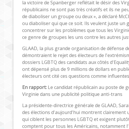
la victoire de Spanberger reflétait le désir des V
républicains ne sont pas très créatifs et ils ne p
de diaboliser un groupe ou deux », a déclaré McCl
ou diaboliser qui que ce soit. Ils veulent juste u
concentrer sur les problèmes que tous les Virgin
ce genre de groupes les uns contre les autres jus
GLAAD, la plus grande organisation de défense d
démontraient le rejet des électeurs de l'extrémisme
dossiers LGBTQ des candidats aux côtés d'Equality
ont dépensé plus de 9 millions de dollars en publ
électeurs ont cité ces questions comme influentes
En rapport:
Le candidat républicain au poste de 
Virginie dans une publicité politique anti-trans
La présidente-directrice générale de GLAAD, Sarah
des élections d'aujourd'hui montrent clairement un
qui ciblent les personnes LGBTQ et exigent plutôt
comptent pour tous les Américains, notamment l'abo