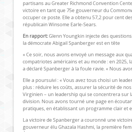
partisans au Greater Richmond Convention Center
victoire en tant que 75e gouverneur du Commonwe
occuper ce poste. Elle a obtenu 57,2 pour cent de
républicain Winsome Earle-Sears.
En rapport:
Glenn Youngkin injecte des questions
la démocrate Abigail Spanberger est en tête
« Ce soir, nous avons envoyé un message aux qua
compatriotes américains et au monde : en 2025, la 
a déclaré Spanberger à la foule ravie. « Nous av
Elle a poursuivi : « Vous avez tous choisi un lead
plus : réduire les coûts, assurer la sécurité de
Virginien – un leadership qui se concentrera sur 
division. Nous avons tourné une page en écoutant
pratiques, en établissant un programme clair et e
La victoire de Spanberger a couronné une victoir
gouverneur élu Ghazala Hashmi, la première femme