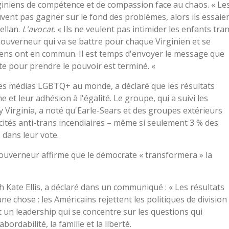
irginiens de compétence et de compassion face au chaos. « Le
euvent pas gagner sur le fond des problèmes, alors ils essaie
ellan.
L'avocat
. « Ils ne veulent pas intimider les enfants tra
n gouverneur qui va se battre pour chaque Virginien et se
iens ont en commun. Il est temps d'envoyer le message que
te pour prendre le pouvoir est terminé. «
es médias LGBTQ+ au monde, a déclaré que les résultats
 et leur adhésion à l'égalité. Le groupe, qui a suivi les
 Virginia, a noté qu'Earle-Sears et des groupes extérieurs
icités anti-trans incendiaires – même si seulement 3 % des
 dans leur vote.
gouverneur affirme que le démocrate « transformera » la
 Kate Ellis, a déclaré dans un communiqué : « Les résultats
e chose : les Américains rejettent les politiques de division
 un leadership qui se concentre sur les questions qui
rdabilité, la famille et la liberté.