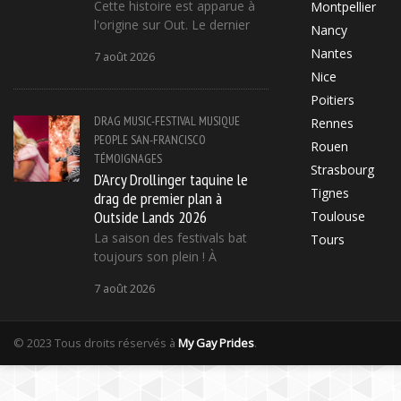
Cette histoire est apparue à
Montpellier
l'origine sur Out. Le dernier
Nancy
Nantes
7 août 2026
Nice
Poitiers
DRAG
MUSIC-FESTIVAL
MUSIQUE
Rennes
PEOPLE
SAN-FRANCISCO
Rouen
TÉMOIGNAGES
Strasbourg
D'Arcy Drollinger taquine le
Tignes
drag de premier plan à
Outside Lands 2026
Toulouse
La saison des festivals bat
Tours
toujours son plein ! À
7 août 2026
© 2023 Tous droits réservés à
My Gay Prides
.