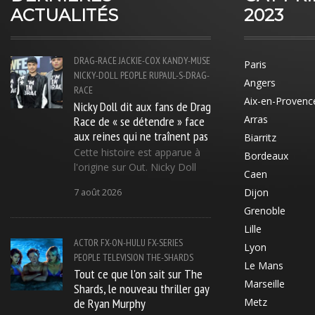
ACTUALITÉS
2023
DRAG-RACE
JACKIE-COX
KANDY-MUSE
Paris
NICKY-DOLL
PEOPLE
RUPAUL-S-DRAG-
Angers
RACE
Aix-en-Provenc
Nicky Doll dit aux fans de Drag
Race de « se détendre » face
Arras
aux reines qui ne traînent pas
Biarritz
Cette histoire est apparue à
Bordeaux
l'origine sur Out. Nicky Doll
Caen
Dijon
7 août 2026
Grenoble
Lille
ACTOR
FX-ON-HULU
FX-SERIES
Lyon
PEOPLE
TELEVISION
THE-SHARDS
Le Mans
Tout ce que l'on sait sur The
Marseille
Shards, le nouveau thriller gay
de Ryan Murphy
Metz