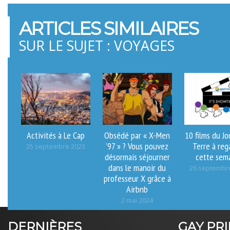
ARTICLES SIMILAIRES
SUR LE SUJET : VOYAGES
Activités à Le Cap
Obsédé par « X-Men
10 films du Jo
'97 » ? Vous pouvez
Terre à reg
25 septembre 2023
désormais séjourner
cette sem
dans le manoir du
26 septembr
professeur X grâce à
Airbnb
2 mai 2024
DERNIÈRES
GAY PR