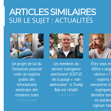
ARTICLES SIMILAIRES
SUR LE SUJET : ACTUALITÉS
Un projet de loi du
Les membres du
Êtes-vous en
Tennessee pourrait
service transgenre
d'être « lar
créer un registre
avertissent SCOTUS
silence » ?
public des
de la purge « non
experts 
informations
américaine '' si Trump
rencontres 
médicales des
Ban est rétabli
expliquen
résidents trans
dernière te
3 mai 2025
en matièr
21 mars 2026
rupture to
11 octobre