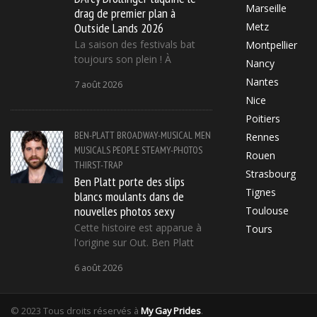
Marseille
drag de premier plan à
Outside Lands 2026
Metz
La saison des festivals bat
Montpellier
toujours son plein ! À
Nancy
Nantes
7 août 2026
Nice
Poitiers
BEN-PLATT
BROADWAY-MUSICAL
MEN
Rennes
MUSICALS
PEOPLE
STEAMY-PHOTOS
Rouen
THIRST-TRAP
Strasbourg
Ben Platt porte des slips
Tignes
blancs moulants dans de
nouvelles photos sexy
Toulouse
Cette histoire est apparue à
Tours
l'origine sur Out. Ben Platt
6 août 2026
© 2023 Tous droits réservés à
My Gay Prides
.