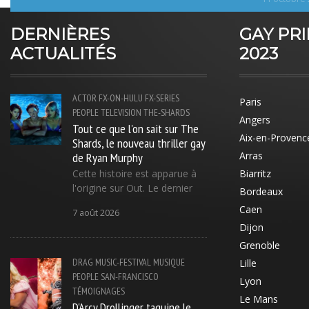
DERNIÈRES
GAY PR
ACTUALITÉS
2023
ACTOR
FX-ON-HULU
FX-SERIES
Paris
PEOPLE
TELEVISION
THE-SHARDS
Angers
Tout ce que l'on sait sur The
Aix-en-Provenc
Shards, le nouveau thriller gay
de Ryan Murphy
Arras
Cette histoire est apparue à
Biarritz
l'origine sur Out. Le dernier
Bordeaux
Caen
7 août 2026
Dijon
Grenoble
DRAG
MUSIC-FESTIVAL
MUSIQUE
Lille
PEOPLE
SAN-FRANCISCO
Lyon
TÉMOIGNAGES
Le Mans
D'Arcy Drollinger taquine le