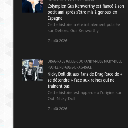
L'olympien Gus Kenworthy est fiancé à son
petit ami après s'être mis à genoux en
Espagne
Cette histoire a été initialement publiée
sur Dehors. Gus Kenworthy
7 août 2026
DRAG-RACE
JACKIE-COX
KANDY-MUSE
NICKY-DOLL
PEOPLE
RUPAUL-S-DRAG-RACE
Nicky Doll dit aux fans de Drag Race de «
se détendre » face aux reines qui ne
traînent pas
Cette histoire est apparue à l'origine sur
Out. Nicky Doll
7 août 2026