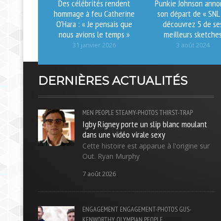
Des célébrités rendent
Punkie Johnson anno
hommage à feu Catherine
son départ de « SNL 
O'Hara : « Je pensais que
découvrez 5 de se
nous avions le temps »
meilleurs sketche
31 janvier 2026
3 août 2024
DERNIÈRES ACTUALITÉS
MEN
PEOPLE
STEAMY-PHOTOS
THIRST-TRAP
Igby Rigney porte un slip blanc moulant
dans une vidéo virale sexy
Cette histoire est apparue à l'origine sur
Out. Ryan Murphy
7 août 2026
ENGAGEMENT
ENGAGEMENT-PHOTOS
GUS-
KENWORTHY
OLYMPIAN
PEOPLE