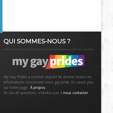
QUI SOMMES-NOUS ?
My Gay Prides a comme objectif de donner toutes les
informations concernant votre gay pride. En savoir plus
sur notre page :
À propos
.
En cas de questions, n'hésitez pas à
nous contacter
.