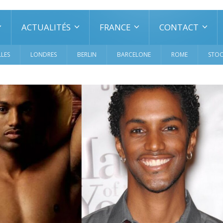
ACTUALITÉS
FRANCE
CONTACT
LES
LONDRES
BERLIN
BARCELONE
ROME
STO