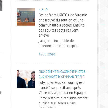
STATES
Ces enfants LGBTQ+ de Virginie
ont trouvé du soutien et une
communauté à l'école. Ensuite,
des adultes sectaires l'ont
enlevé
J’ai grandi incapable de
prononcer le mot « pipi ».
7 août 2026
ENGAGEMENT
ENGAGEMENT-PHOTOS
GUS-KENWORTHY
OLYMPIAN
PEOPLE
l
L'olympien Gus Kenworthy est
fiancé à son petit ami après
s'être mis à genoux en Espagne
t
Cette histoire a été initialement
publiée sur Dehors. Gus