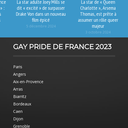
nce
La star adulte Joey Mills se
La star de « Queen
» :
dit « excité » de surpasser
Charlotte », Arsema
s
Drake Von dans un nouveau
Thomas, est prête à
s
film épicé
assumer un rôle queer
majeur
5 décembre 2024
3 octobre 2024
GAY PRIDE DE FRANCE 2023
Paris
Angers
Aix-en-Provence
Arras
Biarritz
Bordeaux
Caen
Dijon
Grenoble