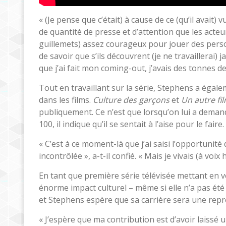
« (Je pense que c’était) à cause de ce (qu’il avai
de quantité de presse et d’attention que les acteu
guillemets) assez courageux pour jouer des personn
de savoir que s’ils découvrent (je ne travaillerai) j
que j’ai fait mon coming-out, j’avais des tonnes de t
Tout en travaillant sur la série, Stephens a ég
dans les films.
Culture des garçons
et
Un autre fi
publiquement. Ce n’est que lorsqu’on lui a deman
100, il indique qu’il se sentait à l’aise pour le faire.
« C’est à ce moment-là que j’ai saisi l’opportunité
incontrôlée », a-t-il confié. « Mais je vivais (à vo
En tant que première série télévisée mettant en 
énorme impact culturel – même si elle n’a pas été s
et Stephens espère que sa carrière sera une rep
« J’espère que ma contribution est d’avoir laissé 