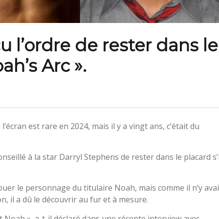
u l’ordre de rester dans le
ah’s Arc ».
écran est rare en 2024, mais il y a vingt ans, c’était du
onseillé à la star Darryl Stephens de rester dans le placard s’i
jouer le personnage du titulaire Noah, mais comme il n’y avai
n, il a dû le découvrir au fur et à mesure.
it Noah », a-t-il déclaré dans une récente interview avec