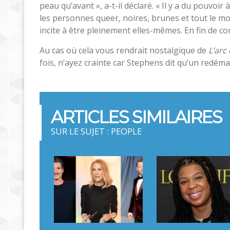
peau qu’avant », a-t-il déclaré. « Il y a du pouvoi
les personnes queer, noires, brunes et tout le mond
incite à être pleinement elles-mêmes. En fin de co
Au cas où cela vous rendrait nostalgique de
L’arc
fois, n’ayez crainte car Stephens dit qu’un redém
ARTICLES SIMILAIRES
SUR LE SUJET : PEOPLE