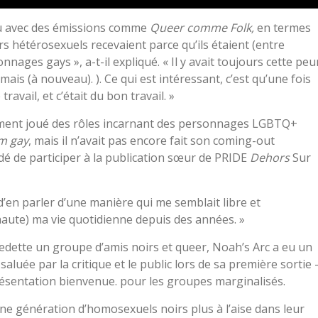
t) vu avec des émissions comme
Queer comme Folk,
en termes
rs hétérosexuels recevaient parce qu’ils étaient (entre
ages gays », a-t-il expliqué. « Il y avait toujours cette peu
amais (à nouveau). ). Ce qui est intéressant, c’est qu’une fois
ravail, et c’était du bon travail. »
alement joué des rôles incarnant des personnages LGBTQ+
lm gay
, mais il n’avait pas encore fait son coming-out
dé de participer à la publication sœur de PRIDE
Dehors
Sur
 d’en parler d’une manière qui me semblait libre et
ix haute) ma vie quotidienne depuis des années. »
vedette un groupe d’amis noirs et queer, Noah’s Arc a eu un
aluée par la critique et le public lors de sa première sortie 
résentation bienvenue. pour les groupes marginalisés.
une génération d’homosexuels noirs plus à l’aise dans leur