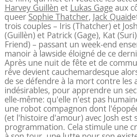
Harvey Guillèn
et
Lukas Gage
aux cô
queer
Sophie Thatcher
,
Jack Quaid
e
trois couples – Iris (Thatcher) et Josh
(Guillèn) et Patrick (Gage), Kat (Sur
Friend) – passant un week-end ense
manoir à lawside éloigné de ce dern
Après une nuit de fête et de commu
rêve devient cauchemardesque alors 
de se défendre à la mort contre les
indésirables, pour apprendre un se
elle-même: qu'elle n'est pas humaine
une robot compagnon dont l'épopé
(et l'histoire d'amour) avec Josh est
programmation. Cela stimule une cris
à son tour, une lutte pour son exist