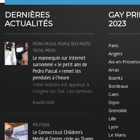
DERNIÈRES
GAY PR
ACTUALITÉS
2023
PEDRO-PASCAL
PEOPLE
SEXY-PHOTO
Paris
SOCIAL-MEDIA
Angers
Le mannequin sur Internet
Aix-en-Provenc
surnommé « le petit ami de
Pedro Pascal » remet les
Arras
pendules à l'heure
Biarritz
Cette histoire est apparue à
Bordeaux
l'origine sur Out. Les rumeurs
Caen
Dijon
8 août 2026
Grenoble
Lille
POLITIQUE
Lyon
Le Connecticut Children's
Le Mans
Medical Center cède au Trump