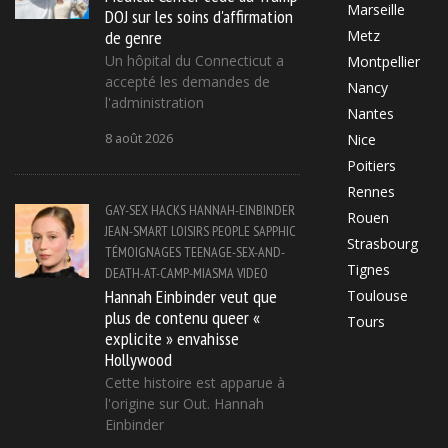
Marseille
DOJ sur les soins d'affirmation
de genre
Metz
Un hôpital du Connecticut a
Montpellier
accepté les demandes de
Nancy
l'administration
Nantes
8 août 2026
Nice
Poitiers
Rennes
GAY-SEX
HACKS
HANNAH-EINBINDER
Rouen
JEAN-SMART
LOISIRS
PEOPLE
SAPPHIC
Strasbourg
TÉMOIGNAGES
TEENAGE-SEX-AND-
Tignes
DEATH-AT-CAMP-MIASMA
VIDEO
Hannah Einbinder veut que
Toulouse
plus de contenu queer «
Tours
explicite » envahisse
Hollywood
Cette histoire est apparue à
l'origine sur Out. Hannah
Einbinder