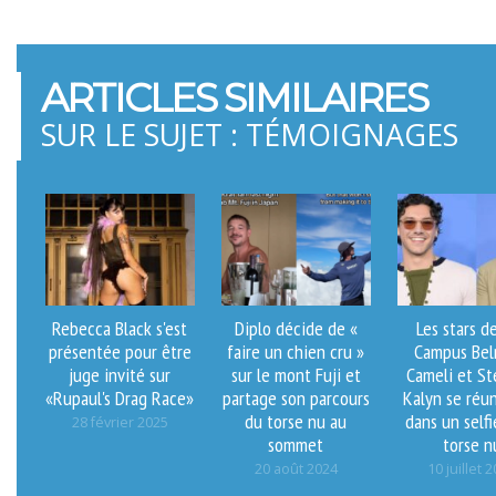
ARTICLES SIMILAIRES
SUR LE SUJET : TÉMOIGNAGES
Rebecca Black s'est
Diplo décide de «
Les stars d
présentée pour être
faire un chien cru »
Campus Be
juge invité sur
sur le mont Fuji et
Cameli et S
«Rupaul's Drag Race»
partage son parcours
Kalyn se réu
du torse nu au
dans un self
28 février 2025
sommet
torse n
20 août 2024
10 juillet 