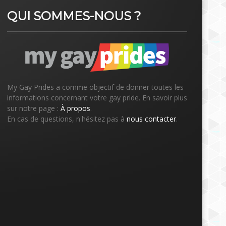
QUI SOMMES-NOUS ?
My Gay Prides a comme objectif de donner toutes les
informations concernant votre gay pride. En savoir plus
sur notre page :
À propos
.
En cas de questions, n'hésitez pas à
nous contacter
.