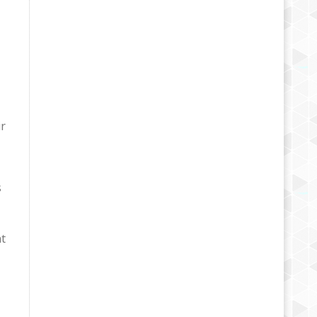
ir
s
nt
,