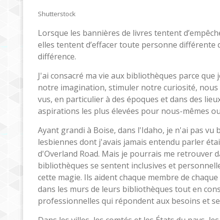
Shutterstock
Lorsque les bannières de livres tentent d’empêcher
elles tentent d’effacer toute personne différente 
différence.
J'ai consacré ma vie aux bibliothèques parce que j
notre imagination, stimuler notre curiosité, nous
vus, en particulier à des époques et dans des lieu
aspirations les plus élevées pour nous-mêmes ou 
Ayant grandi à Boise, dans l'Idaho, je n'ai pas v
lesbiennes dont j'avais jamais entendu parler éta
d'Overland Road. Mais je pourrais me retrouver da
bibliothèques se sentent inclusives et personnelles
cette magie. Ils aident chaque membre de chaque c
dans les murs de leurs bibliothèques tout en const
professionnelles qui répondent aux besoins et se
Dans les villes, les comtés et les États du pays, le