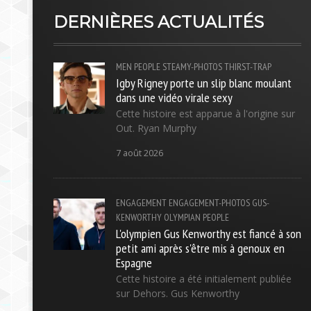
DERNIÈRES ACTUALITÉS
MEN
PEOPLE
STEAMY-PHOTOS
THIRST-TRAP
Igby Rigney porte un slip blanc moulant
dans une vidéo virale sexy
Cette histoire est apparue à l'origine sur
Out. Ryan Murphy
7 août 2026
ENGAGEMENT
ENGAGEMENT-PHOTOS
GUS-
KENWORTHY
OLYMPIAN
PEOPLE
L'olympien Gus Kenworthy est fiancé à son
petit ami après s'être mis à genoux en
Espagne
Cette histoire a été initialement publiée
sur Dehors. Gus Kenworthy