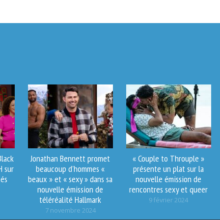
Black
Jonathan Bennett promet
« Couple to Throuple »
H sur
beaucoup d'hommes «
présente un plat sur la
tés
beaux » et « sexy » dans sa
nouvelle émission de
nouvelle émission de
rencontres sexy et queer
téléréalité Hallmark
9 février 2024
7 novembre 2024