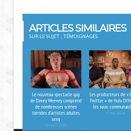
ARTICLES SIMILAIRES
SUR LE SUJET : TÉMOIGNAGES
Le nouveau spectacle gay
Les producteurs de « 
de Davey Weevey comprend
Twitter » de Hulu DIS
de nombreuses scènes
les sous-communau
torrides d'artistes adultes
15 mai 2024
sexy
13 mars 2025