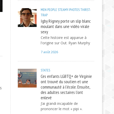
MEN
PEOPLE
STEAMY-PHOTOS
THIRST-
TRAP
Igby Rigney porte un slip blanc
moulant dans une vidéo virale
sexy
Cette histoire est apparue à
l'origine sur Out. Ryan Murphy
7 août 2026
STATES
Ces enfants LGBTQ+ de Virginie
ont trouvé du soutien et une
communauté à l'école. Ensuite,
s
des adultes sectaires l'ont
enlevé
J’ai grandi incapable de
prononcer le mot « pipi ».
,