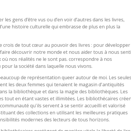
 les gens d’être vus ou d’en voir d’autres dans les livres,
d’une histoire culturelle qui embrasse de plus en plus la
e crois de tout cœur au pouvoir des livres : pour développer
 faire découvrir notre monde et nous aider tous à nous sent
x où nos réalités ne le sont pas. correspondre à nos
pour la société dans laquelle nous vivons.
u beaucoup de représentation queer autour de moi. Les seule
ient les deux femmes qui tenaient le magasin d'antiquités
ns la bibliothèque et dans la magie des bibliothèques. Les
 tout en étant vastes et illimitées. Les bibliothécaires crée
ommunauté qu'ils servent à se sentir accueilli et valorisé
ituant des collections en utilisant les meilleures pratiques
nsibilités modernes des lecteurs de tous horizons.
s bibliothécaires protègent de manière vitale la liberté de lire