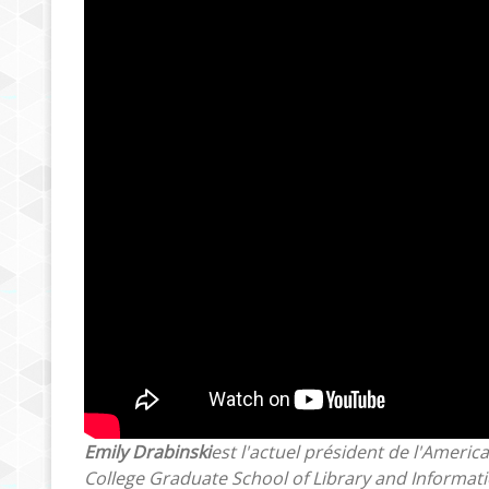
Emily Drabinski
est l'actuel président de l'Ameri
College Graduate School of Library and Informati