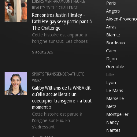
LOISIRS
MEN
PARAMOUNT
PEOPLE
Paris
REALITY-TV
THE-CHALLENGE
Angers
Rencontrez Justin Hinsley –
Aix-en-Provenc
l'athlète gay sexy participant à
The Challenge
Arras
Cette histoire est apparue à
Biarritz
l'origine sur Out. Les choses
Bordeaux
Caen
9 août 2026
Dijon
Grenoble
SPORTS
TRANSGENDER-ATHLETE
Lille
WNBA
Lyon
Gabby Williams de la WNBA dit
Le Mans
qu'elle accueillerait un
Marseille
coéquipier transgenre « à tout
moment »
Metz
Cette histoire est parue à
Montpellier
l'origine sur Eux. En
Nancy
s'adressant
Nantes