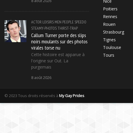
8 août 2026
Nice
Poitiers
Rennes
ACTOR
LOISIRS
MEN
PEOPLE
SPEEDO
Rouen
STEAMY-PHOTOS
THIRST-TRAP
Strasbourg
Callum Turner porte des slips
Tignes
noirs moulants sur des photos
virales torse nu
Toulouse
Cette histoire est apparue à
Tours
l'origine sur Out. La
purgemais
8 août 2026
© 2023 Tous droits réservés à
My Gay Prides
.