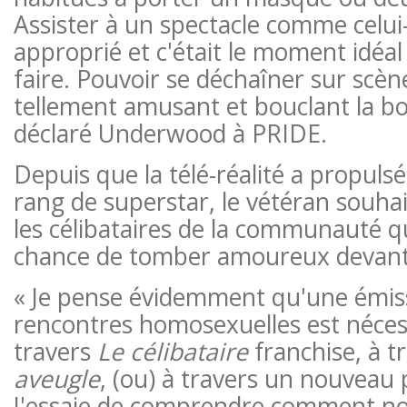
Assister à un spectacle comme celui-c
approprié et c'était le moment idéal
faire. Pouvoir se déchaîner sur sc
tellement amusant et bouclant la bo
déclaré Underwood à PRIDE.
Depuis que la télé-réalité a propul
rang de superstar, le vétéran souha
les célibataires de la communauté q
chance de tomber amoureux devant
« Je pense évidemment qu'une émis
rencontres homosexuelles est nécess
travers
Le célibataire
franchise, à t
aveugle
, (ou) à travers un nouveau p
J'essaie de comprendre comment n