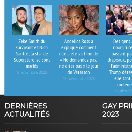
Zeke Smith du
Angelica Ross a
Des gens 
survivant et Nico
expliqué comment
nourritur
Santos, la star de
elle a été victime de
passant pa
Superstore, se sont
« Ne demandez pas,
drapeaux, po
mariés
ne dites pas » le jour
l'administr
de Veterson
Trump détes
6 novembre 2023
elle tant 
13 novembre 2023
couleur
9 juillet 2
DERNIÈRES
GAY PR
ACTUALITÉS
2023