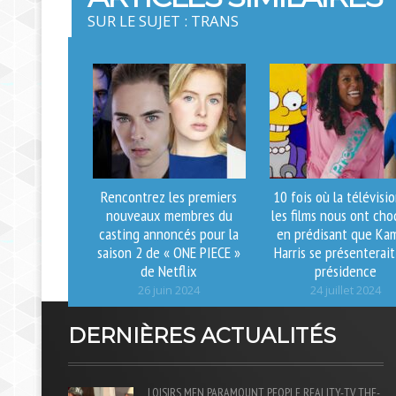
SUR LE SUJET : TRANS
Rencontrez les premiers
10 fois où la télévisi
nouveaux membres du
les films nous ont ch
casting annoncés pour la
en prédisant que Ka
saison 2 de « ONE PIECE »
Harris se présenterait
de Netflix
présidence
26 juin 2024
24 juillet 2024
DERNIÈRES ACTUALITÉS
LOISIRS
MEN
PARAMOUNT
PEOPLE
REALITY-TV
THE-