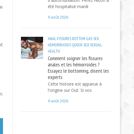
d'automutilation. Perez Hilton a
le
été hospitalisé mardi
9 août 2026
ANAL-FISSURES
BOTTOM
GAY-SEX
nt
HEMORRHOIDS
QUEER-SEX
SEXUAL-
HEALTH
Comment soigner les fissures
anales et les hémorroïdes ?
Essayez le bottoming, disent les
experts
Cette histoire est apparue à
l'origine sur Out. Si vos
un
9 août 2026