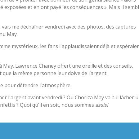
té exposées et en ont payé les conséquences ». Mais il semb
e vais me déchaîner vendredi avec des photos, des captures
enu May.
omme mystérieux, les fans l'applaudissaient déjà et espéraie
n à May. Lawrence Chaney
offert
une oreille et des conseils,
ut que la même personne leur doive de l’argent.
force pour détendre l'atmosphère.
cher l'argent avant vendredi ? Ou Choriza May va-t-il lâcher 
nfettis ? Quoi qu'il en soit, nous sommes
assis!