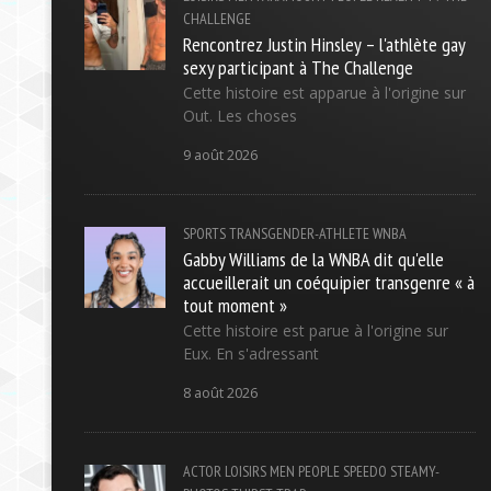
CHALLENGE
Rencontrez Justin Hinsley – l'athlète gay
sexy participant à The Challenge
Cette histoire est apparue à l'origine sur
Out. Les choses
9 août 2026
SPORTS
TRANSGENDER-ATHLETE
WNBA
Gabby Williams de la WNBA dit qu'elle
accueillerait un coéquipier transgenre « à
tout moment »
Cette histoire est parue à l'origine sur
Eux. En s'adressant
8 août 2026
ACTOR
LOISIRS
MEN
PEOPLE
SPEEDO
STEAMY-