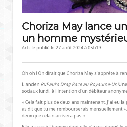
Choriza May lance un
un homme mystérieux 
Article publié le
27 août 2024 à 05h19
Oh oh ! On dirait que Choriza May s'apprête à ren
L'ancien
RuPaul's Drag Race au Royaume-Uni
Une
sociaux lundi, à l'intention d'un débiteur anonyme q
« Cela fait plus de deux ans maintenant. J'ai eu la
as dit que tu me rembourserais mensuellement », a
deux que cela n'arrivera pas. »
Elle a accusé l'homme dont elle n'a pas donné le 