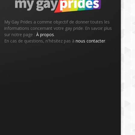
My Gay Prides a comme objectif de donner toutes les
informations concernant votre gay pride. En savoir plus
sur notre page :
À propos
.
En cas de questions, n'hésitez pas à
nous contacter
.