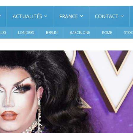
ACTUALITÉS
FRANCE
CONTACT
LES
LONDRES
BERLIN
BARCELONE
ROME
STO