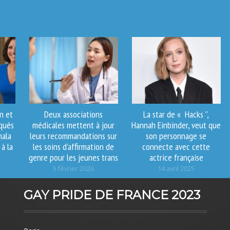
on et
Deux associations
La star de « Hacks '',
oqués
médicales mettent à jour
Hannah Einbinder, veut que
mala
leurs recommandations sur
son personnage se
 à la
les soins d'affirmation de
connecte avec cette
genre pour les jeunes trans
actrice française
5 février 2026
14 avril 2025
GAY PRIDE DE FRANCE 2023