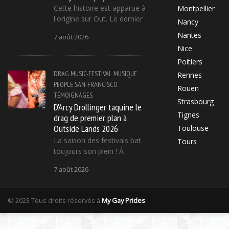
Cette histoire est apparue à
Montpellier
l'origine sur Out. Le dernier
Nancy
Nantes
7 août 2026
Nice
Poitiers
DRAG
MUSIC-FESTIVAL
MUSIQUE
Rennes
PEOPLE
SAN-FRANCISCO
Rouen
TÉMOIGNAGES
Strasbourg
D'Arcy Drollinger taquine le
Tignes
drag de premier plan à
Outside Lands 2026
Toulouse
La saison des festivals bat
Tours
toujours son plein ! À
7 août 2026
© 2023 Tous droits réservés à
My Gay Prides
.