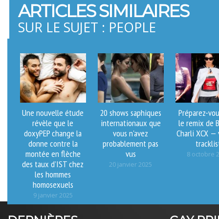
ARTICLES SIMILAIRES
SUR LE SUJET : PEOPLE
Une nouvelle étude
20 shows saphiques
Préparez-vou
révèle que le
internationaux que
le remix de 
doxyPEP change la
vous n'avez
Charli XCX — v
donne contre la
probablement pas
tracklis
montée en flèche
vus
8 octobre 
des taux d’IST chez
20 janvier 2025
les hommes
homosexuels
9 janvier 2025