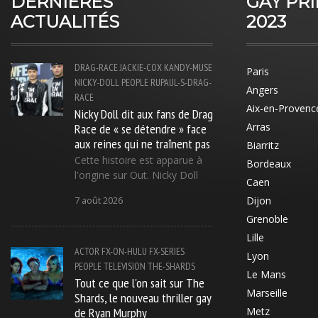
DERNIÈRES
GAY PR
ACTUALITÉS
2023
DRAG-RACE
JACKIE-COX
KANDY-MUSE
Paris
NICKY-DOLL
PEOPLE
RUPAUL-S-DRAG-
Angers
RACE
Aix-en-Provenc
Nicky Doll dit aux fans de Drag
Race de « se détendre » face
Arras
aux reines qui ne traînent pas
Biarritz
Cette histoire est apparue à
Bordeaux
l'origine sur Out. Nicky Doll
Caen
Dijon
7 août 2026
Grenoble
Lille
ACTOR
FX-ON-HULU
FX-SERIES
Lyon
PEOPLE
TELEVISION
THE-SHARDS
Le Mans
Tout ce que l'on sait sur The
Marseille
Shards, le nouveau thriller gay
de Ryan Murphy
Metz