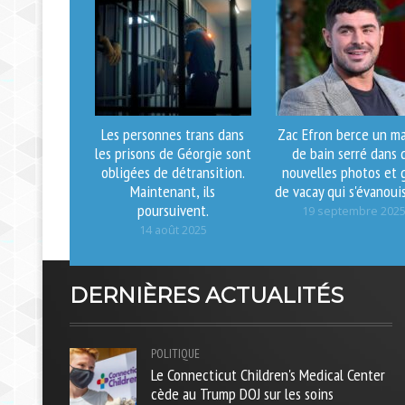
Les personnes trans dans
Zac Efron berce un ma
les prisons de Géorgie sont
de bain serré dans 
obligées de détransition.
nouvelles photos et 
Maintenant, ils
de vacay qui s'évanoui
poursuivent.
19 septembre 202
14 août 2025
DERNIÈRES ACTUALITÉS
POLITIQUE
Le Connecticut Children's Medical Center
cède au Trump DOJ sur les soins