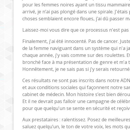
pour les femmes noires ayant un tissu mammaire d
arrivé, je n’ai pas plongé dans une spirale. J'éta
choses semblaient encore floues, j’ai dû passer 
Laissez-moi vous dire que ce processus n'est pas 
Finalement, j'ai été innocenté. Pas de cancer. Jus
de la femme naviguant dans un système qui n'a j
chaque année, j'y vais comme sur des roulettes. Et
bronché face à ma présentation de genre et m'a trai
Honnêtement, je ne sais pas si j'y serais retourné
Ces résultats ne sont pas inscrits dans notre ADN.
et aux conditions sociales qui façonnent notre s
cabinet de médecin. Mon histoire s’est bien dérou
Et il ne devrait pas falloir une campagne de célé
pour que quelqu'un se sente en sécurité et reçoiv
Aux prestataires : ralentissez. Posez de meilleur
saluez quelqu’un, le ton de votre voix, les mots q