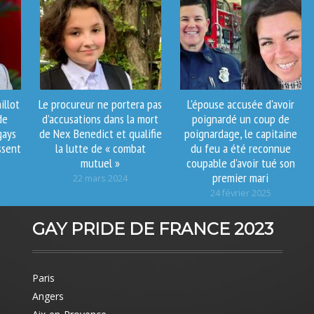
illot
Le procureur ne portera pas
L'épouse accusée d'avoir
de
d’accusations dans la mort
poignardé un coup de
gays
de Nex Benedict et qualifie
poignardage, le capitaine
ssent
la lutte de « combat
du feu a été reconnue
mutuel »
coupable d'avoir tué son
5
premier mari
22 mars 2024
24 février 2025
GAY PRIDE DE FRANCE 2023
Paris
Angers