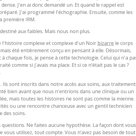
ense. J'en ai donc demandé un. Et quand le rappel est
is préparé. J'ai programmé l'échographie. Ensuite, comme les
ma première IRM.
destiné aux faibles. Mais nous non plus.
te l'histoire complexe et complexe d'un Noir
bizarre
le corps
amais été entièrement conçu en pensant à elle. Désormais,
 à chaque fois, je pense à cette technologie. Celui qui n'a pa
té comme si j'avais ma place. Et si ce n’était pas le cas ?
.
 Ils sont inscrits dans notre accès aux soins, aux traitement
anté bien avant que nous n'entrions dans une clinique ou un
lée, mais toutes les histoires ne sont pas comme la mienne.
brités ou une rencontre chanceuse avec un gentil technicien
e des soins.
es questions. Ne faites aucune hypothèse. La façon dont vous
ue vous utilisez, tout compte. Vous n’avez pas besoin de tout