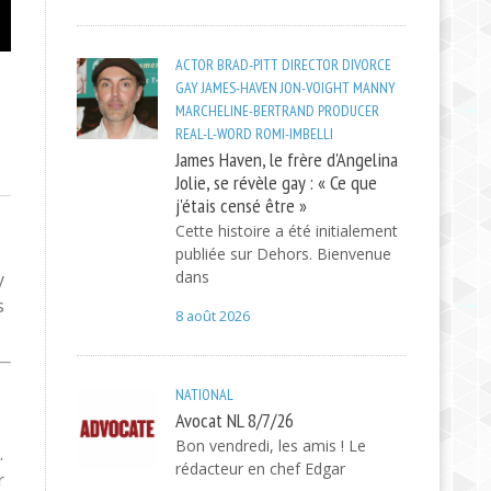
ACTOR
BRAD-PITT
DIRECTOR
DIVORCE
GAY
JAMES-HAVEN
JON-VOIGHT
MANNY
MARCHELINE-BERTRAND
PRODUCER
REAL-L-WORD
ROMI-IMBELLI
James Haven, le frère d'Angelina
Jolie, se révèle gay : « Ce que
j'étais censé être »
Cette histoire a été initialement
publiée sur Dehors. Bienvenue
dans
y
s
8 août 2026
NATIONAL
Avocat NL 8/7/26
Bon vendredi, les amis ! Le
.
rédacteur en chef Edgar
r