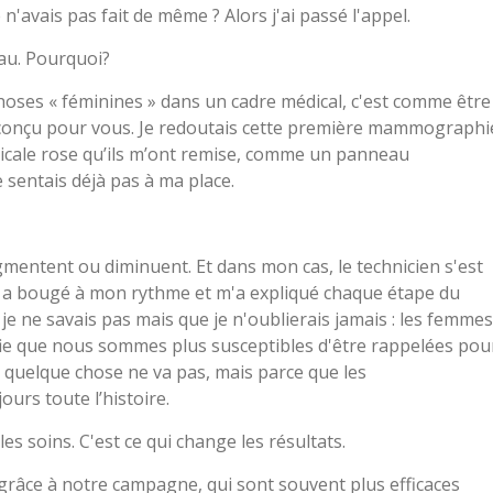
n'avais pas fait de même ? Alors j'ai passé l'appel.
au. Pourquoi?
hoses « féminines » dans un cadre médical, c'est comme être
s conçu pour vous. Je redoutais cette première mammographi
icale rose qu’ils m’ont remise, comme un panneau
 sentais déjà pas à ma place.
ugmentent ou diminuent. Et dans mon cas, le technicien s'est
is, a bougé à mon rythme et m'a expliqué chaque étape du
je ne savais pas mais que je n'oublierais jamais : les femmes
ifie que nous sommes plus susceptibles d'être rappelées pou
quelque chose ne va pas, mais parce que les
rs toute l’histoire.
es soins. C'est ce qui change les résultats.
râce à notre campagne, qui sont souvent plus efficaces