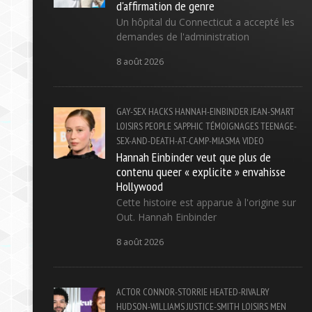
d'affirmation de genre
Un hôpital du Connecticut a accepté les
demandes de l'administration
8 août 2026
GAY-SEX
HACKS
HANNAH-EINBINDER
JEAN-SMART
LOISIRS
PEOPLE
SAPPHIC
TÉMOIGNAGES
TEENAGE-
SEX-AND-DEATH-AT-CAMP-MIASMA
VIDEO
Hannah Einbinder veut que plus de
contenu queer « explicite » envahisse
Hollywood
Cette histoire est apparue à l'origine sur
Out. Hannah Einbinder
8 août 2026
ACTOR
CONNOR-STORRIE
HEATED-RIVALRY
HUDSON-WILLIAMS
JUSTICE-SMITH
LOISIRS
MEN