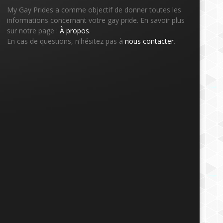
My Gay Prides a comme objectif de donner toutes les
informations concernant votre gay pride. En savoir plus
sur notre page :
À propos
.
En cas de questions, n'hésitez pas à
nous contacter
.