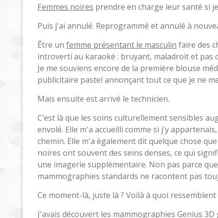
Femmes noires
prendre en charge leur santé si je 
Puis j'ai annulé. Reprogrammé et annulé à nouve
Être un
femme présentant le masculin
faire des c
introverti au karaoké : bruyant, maladroit et pa
Je me souviens encore de la première blouse méd
publicitaire pastel annonçant tout ce que je ne me
Mais ensuite est arrivé le technicien.
C’est là que les soins culturellement sensibles a
envolé. Elle m'a accueilli comme si j'y appartena
chemin. Elle m'a également dit quelque chose que 
noires ont souvent des seins denses, ce qui sign
une imagerie supplémentaire. Non pas parce que 
mammographies standards ne racontent pas toujou
Ce moment-là, juste là ? Voilà à quoi ressemblent l
J'avais découvert les mammographies Genius 3D g