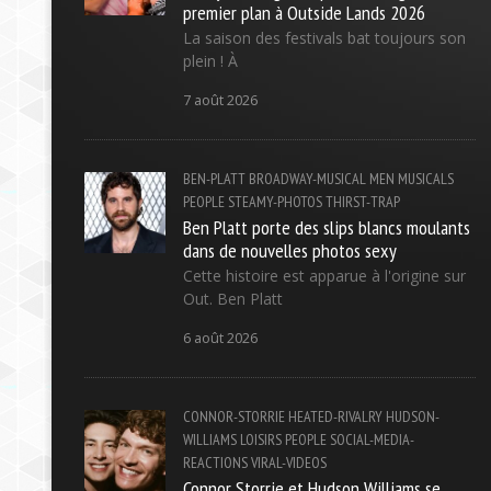
premier plan à Outside Lands 2026
La saison des festivals bat toujours son
plein ! À
7 août 2026
BEN-PLATT
BROADWAY-MUSICAL
MEN
MUSICALS
PEOPLE
STEAMY-PHOTOS
THIRST-TRAP
Ben Platt porte des slips blancs moulants
dans de nouvelles photos sexy
Cette histoire est apparue à l'origine sur
Out. Ben Platt
6 août 2026
CONNOR-STORRIE
HEATED-RIVALRY
HUDSON-
WILLIAMS
LOISIRS
PEOPLE
SOCIAL-MEDIA-
REACTIONS
VIRAL-VIDEOS
Connor Storrie et Hudson Williams se