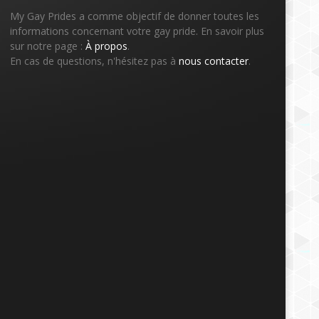
My Gay Prides a comme objectif de donner toutes les
informations concernant votre gay pride. En savoir plus
sur notre page :
À propos
.
En cas de questions, n'hésitez pas à
nous contacter
.