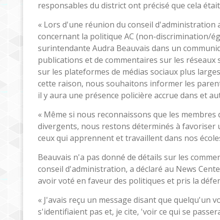
responsables du district ont précisé que cela éta
« Lors d'une réunion du conseil d'administration 
concernant la politique AC (non-discrimination/égal
surintendante Audra Beauvais dans un communiqué
publications et de commentaires sur les réseaux s
sur les plateformes de médias sociaux plus large
cette raison, nous souhaitons informer les parents
il y aura une présence policière accrue dans et aut
« Même si nous reconnaissons que les membres d
divergents, nous restons déterminés à favoriser 
ceux qui apprennent et travaillent dans nos écoles
Beauvais n'a pas donné de détails sur les comment
conseil d'administration, a déclaré au News Cent
avoir voté en faveur des politiques et pris la défe
« J'avais reçu un message disant que quelqu'un vou
s'identifiaient pas et, je cite, 'voir ce qui se passer