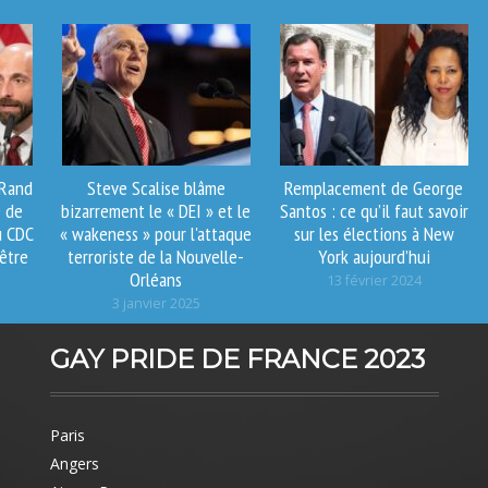
 Rand
Steve Scalise blâme
Remplacement de George
e de
bizarrement le « DEI » et le
Santos : ce qu’il faut savoir
u CDC
« wakeness » pour l'attaque
sur les élections à New
 être
terroriste de la Nouvelle-
York aujourd’hui
Orléans
13 février 2024
3 janvier 2025
GAY PRIDE DE FRANCE 2023
Paris
Angers