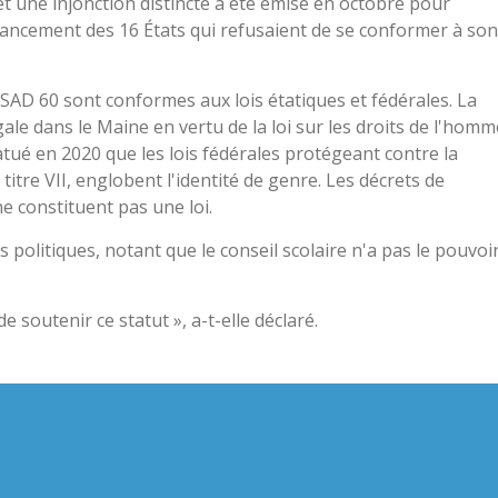
 et une injonction distincte a été émise en octobre pour
nancement des 16 États qui refusaient de se conformer à son
SAD 60 sont conformes aux lois étatiques et fédérales. La
gale dans le Maine en vertu de la loi sur les droits de l'homm
tué en 2020 que les lois fédérales protégeant contre la
 titre VII, englobent l'identité de genre. Les décrets de
e constituent pas une loi.
es politiques, notant que le conseil scolaire n'a pas le pouvoi
 soutenir ce statut », a-t-elle déclaré.