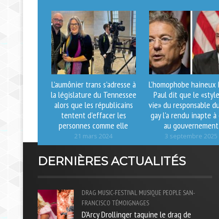
L’aumônier trans s’adresse à
L'homophobe haineux
la législature du Tennessee
Paul dit que le «styl
alors que les républicains
vie» du responsable d
tentent d’effacer les
gay l'a rendu inapte à
personnes comme elle
au gouvernement
21 mars 2024
3 septembre 2025
DERNIÈRES ACTUALITÉS
DRAG
MUSIC-FESTIVAL
MUSIQUE
PEOPLE
SAN-
FRANCISCO
TÉMOIGNAGES
D'Arcy Drollinger taquine le drag de