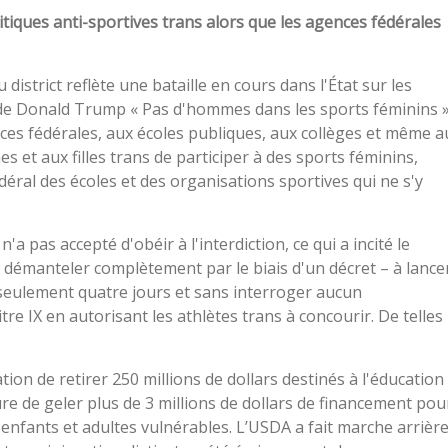
itiques anti-sportives trans alors que les agences fédérales
district reflète une bataille en cours dans l'État sur les
it de Donald Trump « Pas d'hommes dans les sports féminins »
nces fédérales, aux écoles publiques, aux collèges et même a
 et aux filles trans de participer à des sports féminins,
al des écoles et des organisations sportives qui ne s'y
 pas accepté d'obéir à l'interdiction, ce qui a incité le
e démanteler complètement par le biais d'un décret – à lance
 seulement quatre jours et sans interroger aucun
itre IX en autorisant les athlètes trans à concourir. De telles
on de retirer 250 millions de dollars destinés à l'éducation
ture de geler plus de 3 millions de dollars de financement pou
nfants et adultes vulnérables. L’USDA a fait marche arrièr