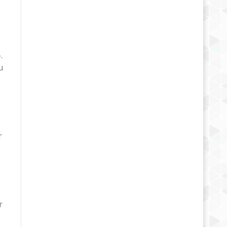
.
u
r
r
e