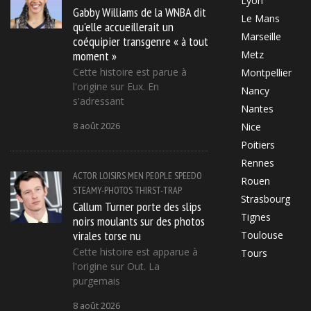
Lyon
Gabby Williams de la WNBA dit
Le Mans
qu'elle accueillerait un
Marseille
coéquipier transgenre « à tout
moment »
Metz
Cette histoire est parue à
Montpellier
l'origine sur Eux. En
Nancy
s'adressant
Nantes
8 août 2026
Nice
Poitiers
Rennes
ACTOR
LOISIRS
MEN
PEOPLE
SPEEDO
Rouen
STEAMY-PHOTOS
THIRST-TRAP
Strasbourg
Callum Turner porte des slips
Tignes
noirs moulants sur des photos
virales torse nu
Toulouse
Cette histoire est apparue à
Tours
l'origine sur Out. La
purgemais
8 août 2026