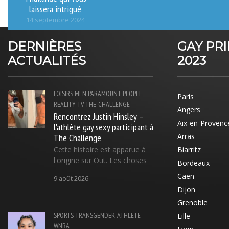
laissera intrigué
14 septembre 2024
DERNIÈRES
GAY PR
ACTUALITÉS
2023
LOISIRS
MEN
PARAMOUNT
PEOPLE
Paris
REALITY-TV
THE-CHALLENGE
Angers
Rencontrez Justin Hinsley –
Aix-en-Provenc
l'athlète gay sexy participant à
The Challenge
Arras
Cette histoire est apparue à
Biarritz
l'origine sur Out. Les choses
Bordeaux
Caen
9 août 2026
Dijon
Grenoble
SPORTS
TRANSGENDER-ATHLETE
Lille
WNBA