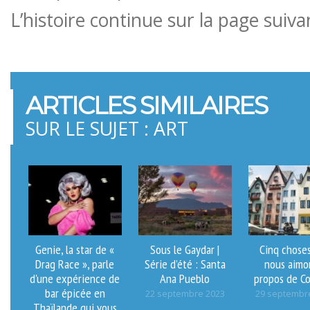
L’histoire continue sur la page suiva
ARTICLES SIMILAIRES
SUR LE SUJET : ART
Genie, la star de «
Sous le Gaydar |
Cinq chose
Drag Race », parle
Série d’été : Santa
nous aimo
d'une expérience de
Ana Pueblo
propos de C
bar épicée en
22 septembre 2023
29 septembr
Thaïlande qui vous