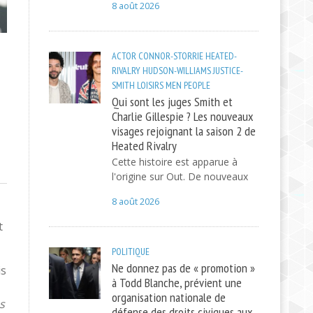
8 août 2026
ACTOR
CONNOR-STORRIE
HEATED-
RIVALRY
HUDSON-WILLIAMS
JUSTICE-
SMITH
LOISIRS
MEN
PEOPLE
Qui sont les juges Smith et
Charlie Gillespie ? Les nouveaux
visages rejoignant la saison 2 de
Heated Rivalry
Cette histoire est apparue à
l'origine sur Out. De nouveaux
8 août 2026
t
POLITIQUE
Ne donnez pas de « promotion »
is
à Todd Blanche, prévient une
organisation nationale de
s
défense des droits civiques aux