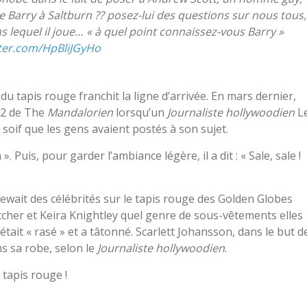
e Barry à Saltburn ?? posez-lui des questions sur nous tous,
 lequel il joue… « à quel point connaissez-vous Barry »
tter.com/HpBliJGyHo
 du tapis rouge franchit la ligne d’arrivée. En mars dernier,
n 2 de The
Mandalorien
lorsqu’un
Journaliste hollywoodien
L
soif que les gens avaient postés à son sujet.
 ». Puis, pour garder l’ambiance légère, il a dit : « Sale, sale !
iewait des célébrités sur le tapis rouge des Golden Globes
tcher et Keira Knightley quel genre de sous-vêtements elles
était « rasé » et a tâtonné. Scarlett Johansson, dans le but d
ns sa robe, selon le
Journaliste hollywoodien
.
 tapis rouge !