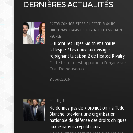
DERNIÈRES ACTUALITÉS
ACTOR
CONNOR-STORRIE
HEATED-RIVALRY
HUDSON-WILLIAMS
JUSTICE-SMITH
LOISIRS
MEN
PEOPLE
Qui sont les juges Smith et Charlie
Gillespie ? Les nouveaux visages
rejoignant la saison 2 de Heated Rivalry
Cette histoire est apparue à l'origine sur
Out. De nouveaux
8 août 2026
POLITIQUE
Ne donnez pas de « promotion » à Todd
Blanche, prévient une organisation
nationale de défense des droits civiques
aux sénateurs républicains