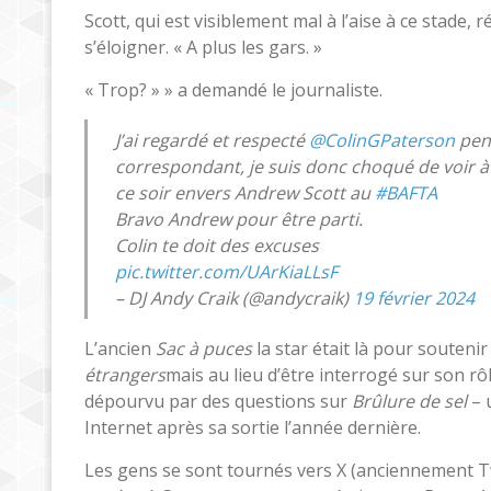
Scott, qui est visiblement mal à l’aise à ce stade, 
s’éloigner. « A plus les gars. »
« Trop? » » a demandé le journaliste.
J’ai regardé et respecté
@ColinGPaterson
pen
correspondant, je suis donc choqué de voir à
ce soir envers Andrew Scott au
#BAFTA
Bravo Andrew pour être parti.
Colin te doit des excuses
pic.twitter.com/UArKiaLLsF
– DJ Andy Craik (@andycraik)
19 février 2024
L’ancien
Sac à puces
la star était là pour souten
étrangers
mais au lieu d’être interrogé sur son rôl
dépourvu par des questions sur
Brûlure de sel
– 
Internet après sa sortie l’année dernière.
Les gens se sont tournés vers X (anciennement Tw