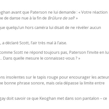
eoghan avant que Paterson ne lui demande : « Votre réaction
ne de danse nue à la fin de
Brûlure de sel
? »
que quelqu’un hors caméra lui disait de ne révéler aucun
a déclaré Scott, l’air très mal à l’aise.
t comme Scott ne répond toujours pas, Paterson l’invite en lu
 Dans quelle mesure le connaissez-vous ? »
ns insolentes sur le tapis rouge pour encourager les acteu
ne bonne phrase sonore, mais cela dépasse la limite entre
gay doit savoir ce que Keoghan met dans son pantalon – ce