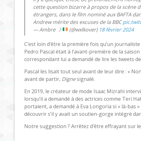
cette question bizarre à propos de la scène d
étrangers, dans le film nominé aux BAFTA dans
Andrew mérite des excuses de la BBC
pic.twi
— Ambre ☽
(@wxlkover)
18 février 2024
C’est loin d’être la première fois qu’un journaliste
Pedro Pascal était à l’avant-première de la saiso
correspondant lui a demandé de lire les tweets de 
Pascal les lisait tout seul avant de leur dire : « Non
avant de partir,
Digne
signalé.
En 2019, le créateur de mode Isaac Mizrahi interv
lorsqu’il a demandé à des actrices comme Teri Ha
portaient, a demandé à Eva Longoria si « là-bas » 
découvrir s’il y avait un soutien-gorge intégré da
Notre suggestion ? Arrêtez d’être effrayant sur le