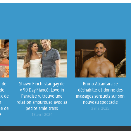
s de
Shawn Finch, star gay de
Bruno Alcantara se
 de
« 90 Day Fiancé: Love in
déshabille et donne des
ux de
Paradise », trouve une
massages sensuels sur son
n
relation amoureuse avec sa
nouveau spectacle
né de
petite amie trans
3 mai 2025
e
18 avril 2024