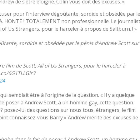
drew de s’être éloigné. Colin vous doit des excuses. »
xcuser pour l’interview dégoûtante, sordide et obsédée par l
FTA. HONTE ! TOTALEMENT non professionnelle. Le journalis
l of Us Strangers, pour le harceler à propos de Saltburn. ! »
oûtante, sordide et obsédée par le pénis d’Andrew Scott sur
e film de Scott, All of Us Strangers, pour le harceler à
t.co/6G1TLLGir3
024
ui semblait être à l’origine de la question. « Il y a quelque
e poser à Andrew Scott, à un homme gay, cette question
? posez-lui des questions sur nous tous, étrangers, le film
point connaissez-vous Barry » Andrew mérite des excuses de
hobe dans le fait de poser à Andrew Scott, un homme gay,