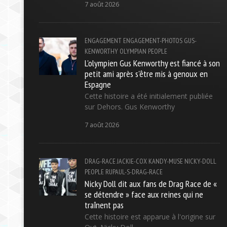
7 août 2026
ENGAGEMENT
ENGAGEMENT-PHOTOS
GUS-
KENWORTHY
OLYMPIAN
PEOPLE
L'olympien Gus Kenworthy est fiancé à son
petit ami après s'être mis à genoux en
Espagne
Cette histoire a été initialement publiée
sur Dehors. Gus Kenworthy
7 août 2026
DRAG-RACE
JACKIE-COX
KANDY-MUSE
NICKY-DOLL
PEOPLE
RUPAUL-S-DRAG-RACE
Nicky Doll dit aux fans de Drag Race de «
se détendre » face aux reines qui ne
traînent pas
Cette histoire est apparue à l'origine sur