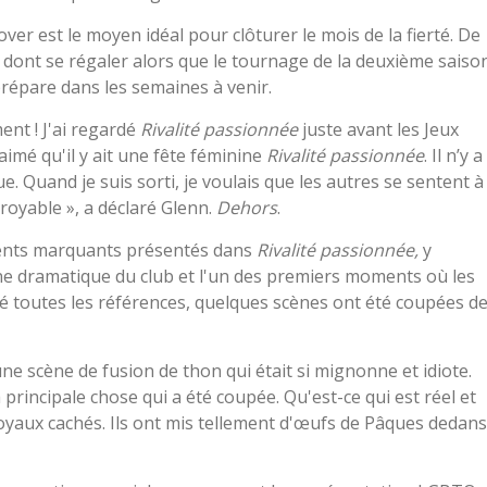
over est le moyen idéal pour clôturer le mois de la fierté. De
 dont se régaler alors que le tournage de la deuxième saiso
prépare dans les semaines à venir.
nt ! J'ai regardé
Rivalité passionnée
juste avant les Jeux
aimé qu'il y ait une fête féminine
Rivalité passionnée
. Il n’y a
 Quand je suis sorti, je voulais que les autres se sentent à
croyable », a déclaré Glenn.
Dehors
.
oments marquants présentés dans
Rivalité passionnée,
y
cène dramatique du club et l'un des premiers moments où les
ré toutes les références, quelques scènes ont été coupées d
ne scène de fusion de thon qui était si mignonne et idiote.
principale chose qui a été coupée. Qu'est-ce qui est réel et
 joyaux cachés. Ils ont mis tellement d'œufs de Pâques dedans 