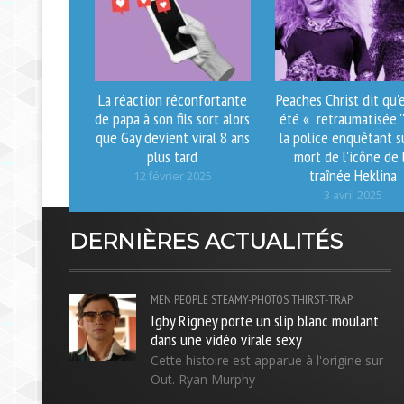
La réaction réconfortante
Peaches Christ dit qu'e
de papa à son fils sort alors
été « retraumatisée ''
que Gay devient viral 8 ans
la police enquêtant su
plus tard
mort de l'icône de 
traînée Heklina
12 février 2025
3 avril 2025
DERNIÈRES ACTUALITÉS
MEN
PEOPLE
STEAMY-PHOTOS
THIRST-TRAP
Igby Rigney porte un slip blanc moulant
dans une vidéo virale sexy
Cette histoire est apparue à l'origine sur
Out. Ryan Murphy