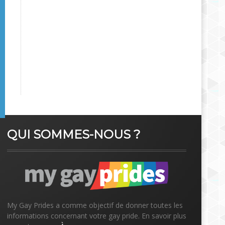
QUI SOMMES-NOUS ?
My Gay Prides a comme objectif de donner toutes les
informations concernant votre gay pride. En savoir plus