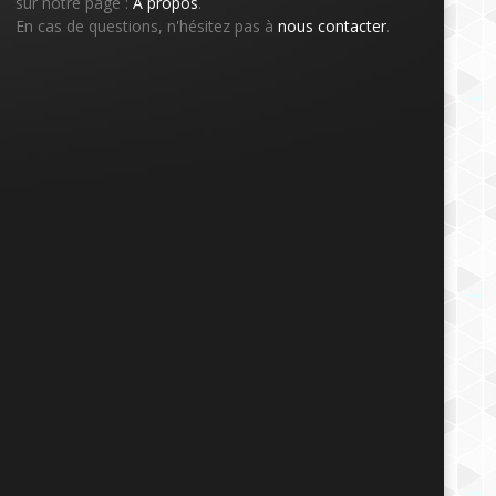
sur notre page :
À propos
.
En cas de questions, n'hésitez pas à
nous contacter
.