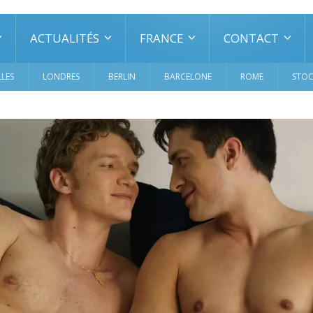
ACTUALITÉS
FRANCE
CONTACT
LES
LONDRES
BERLIN
BARCELONE
ROME
STO