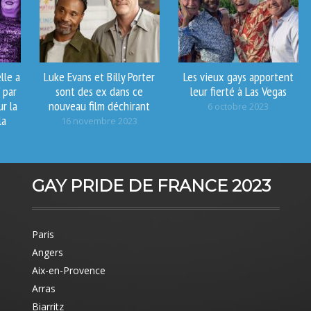
lle a
Luke Evans et Billy Porter
Les vieux gays apportent
 par
sont des ex dans ce
leur fierté à Las Vegas
r la
nouveau film déchirant
6 octobre 2023
la
16 novembre 2023
GAY PRIDE DE FRANCE 2023
Paris
Angers
Aix-en-Provence
Arras
Biarritz