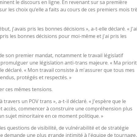
minent le discours en ligne. En revenant sur sa première
r les choix qu’elle a faits au cours de ces premiers mois tr
, j'avais pris les bonnes décisions », a-t-elle déclaré. « J'a
 pris les bonnes décisions pour moi-même et j'ai pris les
» de son premier mandat, notamment le travail législatif
à promulguer une législation anti-trans majeure. « Ma priori
lle déclaré. « Mon travail consiste à m'assurer que tous mes
fendus, protégés et respectés. »
orer ces mêmes tensions.
 travers un POV trans », a-t-il déclaré. « J'espère que le
 cet accès, commencer à construire une compréhension plus
un sujet minoritaire en ce moment politique. »
s questions de visibilité, de vulnérabilité et de stratégie
e demande une plus grande intimité à l'équipe de tournage,