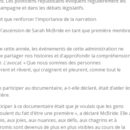
ns. Les politiciens républicains évoquent régulièrement les
mpagne et dans les débats législatifs.
 que renforcer l'importance de la narration.
 de l'ascension de Sarah McBride en tant que première membr
e cette année, les événements de cette administration ne
de partager nos histoires et d'approfondir la compréhensio
é.
L'avocat
. « Que nous sommes des personnes
èrent et rêvent, qui craignent et pleurent, comme tout le
 participer au documentaire, a-t-elle déclaré, était d’aider le
ière.
ticiper à ce documentaire était que je voulais que les gens
ulent du fait d'être une première », a déclaré McBride. Elle 
s, aux joies, aux nuances, aux défis, aux chagrins et à
romis sont devenus de plus en plus visibles au cours de la