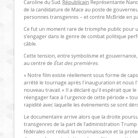
Caroline du Sud.
Républicain
Représentante Nancy 
de la candidature de Mace au poste de gouverneur
personnes transgenres – et contre McBride en part
Ce fut un moment rare de triomphe public pour un 
s’engager dans le genre de combat politique perf
câble.
Cette tension, entre symbolisme et gouvernance, vis
au centre de
État des premières
.
« Notre film existe réellement sous forme de capsu
arrêté le tournage après l'inauguration et nous l
nouveau travail. » Il a déclaré qu'il espérait que l
réengager face à l'urgence de cette période » tou
rapidité avec laquelle les événements se sont dér
Le documentaire arrive alors que la droite pours
transgenres de la part de l’administration Trump 
fédérales ont réduit la reconnaissance et la pro