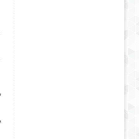
e
n
s
a