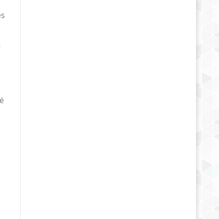
ès
i
té