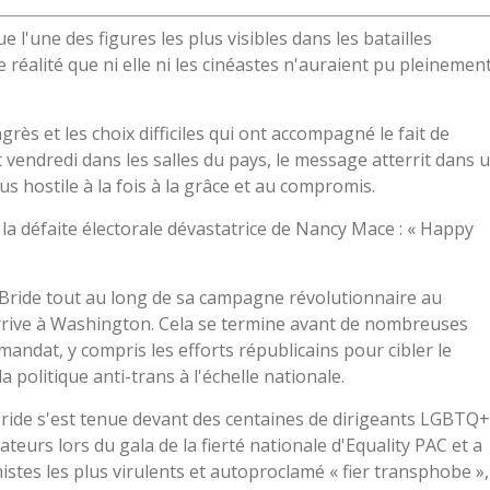
l'une des figures les plus visibles dans les batailles
réalité que ni elle ni les cinéastes n'auraient pu pleinemen
ès et les choix difficiles qui ont accompagné le fait de
t vendredi dans les salles du pays, le message atterrit dans 
s hostile à la fois à la grâce et au compromis.
la défaite électorale dévastatrice de Nancy Mace : « Happy
cBride tout au long de sa campagne révolutionnaire au
rrive à Washington. Cela se termine avant de nombreuses
 mandat, y compris les efforts républicains pour cibler le
a politique anti-trans à l'échelle nationale.
Bride s'est tenue devant des centaines de dirigeants LGBTQ+
teurs lors du gala de la fierté nationale d'Equality PAC et a
nistes les plus virulents et autoproclamé « fier transphobe »,