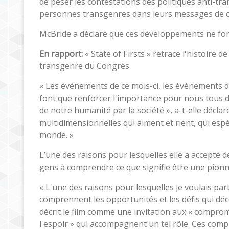
de peser les contestations des politiques anti-tra
personnes transgenres dans leurs messages de ca
McBride a déclaré que ces développements ne font
En rapport:
« State of Firsts » retrace l'histoire
transgenre du Congrès
« Les événements de ce mois-ci, les événements d
font que renforcer l'importance pour nous tous 
de notre humanité par la société », a-t-elle déclar
multidimensionnelles qui aiment et rient, qui esp
monde. »
L’une des raisons pour lesquelles elle a accepté de
gens à comprendre ce que signifie être une pionn
« L'une des raisons pour lesquelles je voulais par
comprennent les opportunités et les défis qui déco
décrit le film comme une invitation aux « compromi
l'espoir » qui accompagnent un tel rôle. Ces comp