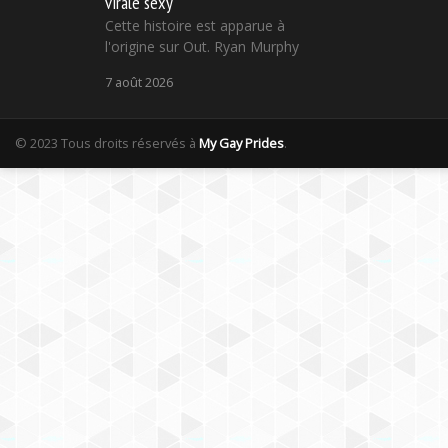
virale sexy
Cette histoire est apparue à
l'origine sur Out. Ryan Murphy
7 août 2026
© 2023 Tous droits réservés à
My Gay Prides
.