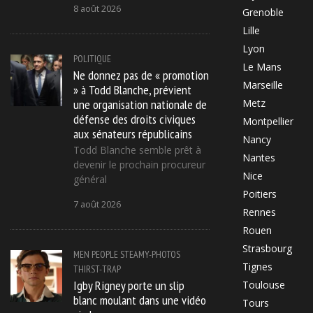
8 août 2026
Grenoble
Lille
Lyon
POLITIQUE
Le Mans
Ne donnez pas de « promotion
Marseille
» à Todd Blanche, prévient
une organisation nationale de
Metz
défense des droits civiques
Montpellier
aux sénateurs républicains
Nancy
Todd Blanche semble prêt à
Nantes
devenir le prochain procureur
Nice
général
Poitiers
7 août 2026
Rennes
Rouen
Strasbourg
MEN
PEOPLE
STEAMY-PHOTOS
Tignes
THIRST-TRAP
Igby Rigney porte un slip
Toulouse
blanc moulant dans une vidéo
Tours