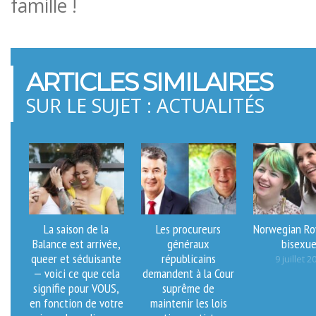
famille !
ARTICLES SIMILAIRES
SUR LE SUJET : ACTUALITÉS
La saison de la
Les procureurs
Norwegian Roy
Balance est arrivée,
généraux
bisexue
queer et séduisante
républicains
9 juillet 2
— voici ce que cela
demandent à la Cour
signifie pour VOUS,
suprême de
en fonction de votre
maintenir les lois