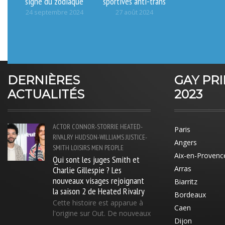
signe du zodiaque
sportives anti-trans
24 septembre 2024
27 août 2024
DERNIÈRES
GAY PR
ACTUALITÉS
2023
ACTOR
CONNOR-STORRIE
HEATED-
Paris
RIVALRY
HUDSON-WILLIAMS
JUSTICE-
Angers
SMITH
LOISIRS
MEN
PEOPLE
Aix-en-Provenc
Qui sont les juges Smith et
Charlie Gillespie ? Les
Arras
nouveaux visages rejoignant
Biarritz
la saison 2 de Heated Rivalry
Bordeaux
Cette histoire est apparue à
Caen
l'origine sur Out. De nouveaux
Dijon