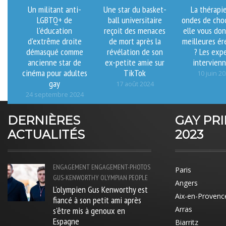
Un militant anti-
Une star du basket-
La thérapi
LGBTQ+ de
ball universitaire
ondes de cho
l'éducation
reçoit des menaces
elle vous do
d'extrême droite
de mort après la
meilleures ér
démasqué comme
révélation de son
? Les exp
ancienne star de
ex-petite amie sur
intervien
cinéma pour adultes
TikTok
10 juin 2
gay
17 août 2024
24 septembre 2024
DERNIÈRES
GAY PR
ACTUALITÉS
2023
ENGAGEMENT
ENGAGEMENT-PHOTOS
Paris
GUS-KENWORTHY
OLYMPIAN
PEOPLE
Angers
L'olympien Gus Kenworthy est
Aix-en-Provenc
fiancé à son petit ami après
s'être mis à genoux en
Arras
Espagne
Biarritz