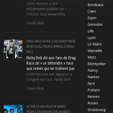
Cette histoire a été
Bordeaux
initialement publiée sur
Caen
Dehors. Gus Kenworthy
Dijon
7 août 2026
Grenoble
Lille
Lyon
DRAG-RACE
JACKIE-COX
KANDY-MUSE
Le Mans
NICKY-DOLL
PEOPLE
RUPAUL-S-DRAG-
Marseille
RACE
Nicky Doll dit aux fans de Drag
Metz
Race de « se détendre » face
Montpellier
aux reines qui ne traînent pas
Nancy
Cette histoire est apparue à
Nantes
l'origine sur Out. Nicky Doll
Nice
7 août 2026
Poitiers
Rennes
Rouen
ACTOR
FX-ON-HULU
FX-SERIES
Strasbourg
PEOPLE
TELEVISION
THE-SHARDS