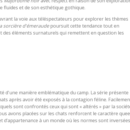
ps
Majordome noir
avec respect en raison de son exploratio
 fluides et de son esthétique gothique.
vrant la voie aux téléspectateurs pour explorer les thèmes
la sorcière d'émeraude
poursuit cette tendance tout en
t des éléments surnaturels qui remettent en question les
ité d'une manière emblématique du camp. La série présente
ts après avoir été exposés à la contagion féline. Facilemen
quels sont confrontés ceux qui sont « altérés » par la sociét
ous avons placées sur les chats renforcent le caractère quee
té et d’appartenance à un monde où les normes sont inversée