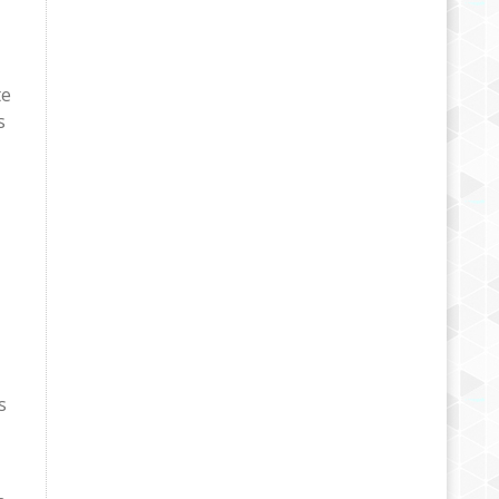
te
s
s