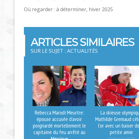
Où regarder : à déterminer, hiver 2025
ARTICLES SIMILAIRES
SUR LE SUJET : ACTUALITÉS
Rebecca Marodi Meurtre:
La skieuse olympiq
épouse accusée d'avoir
Mathilde Gremaud cél
poignardé mortellement le
l'or avec un baiser d
capitaine du feu arrêté au
petite amie
Mexique
10 février 2026