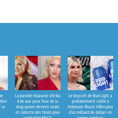
ue
La parodie hilarante d'Erika
Le boycott de Bud Light a
èbre
Kirk aux yeux fous de la
probablement coûté à
e sa
drag queen devient virale
Anheuser-Busch InBev plus
et collecte des fonds pour
d’un milliard de dollars en
combattre MAGA
ventes perdues