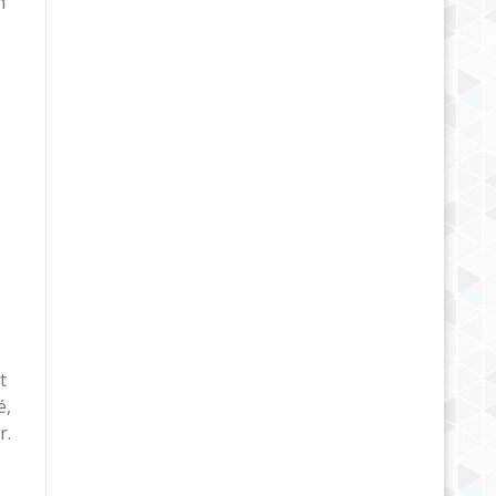
n
t
é,
r.
s