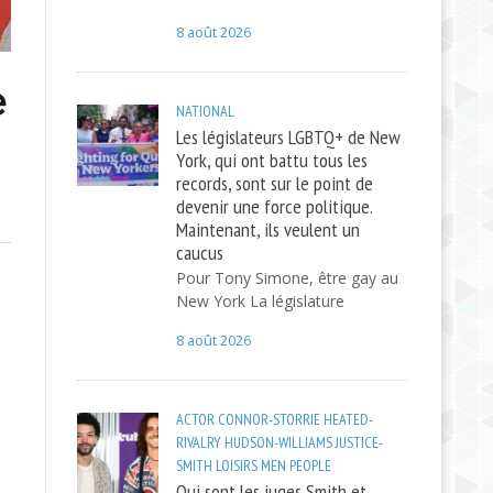
8 août 2026
e
NATIONAL
Les législateurs LGBTQ+ de New
York, qui ont battu tous les
records, sont sur le point de
devenir une force politique.
Maintenant, ils veulent un
caucus
Pour Tony Simone, être gay au
New York La législature
8 août 2026
ACTOR
CONNOR-STORRIE
HEATED-
RIVALRY
HUDSON-WILLIAMS
JUSTICE-
SMITH
LOISIRS
MEN
PEOPLE
Qui sont les juges Smith et