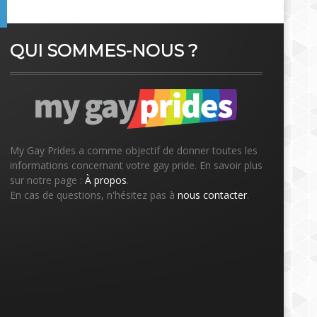
QUI SOMMES-NOUS ?
My Gay Prides a comme objectif de donner toutes les
informations concernant votre gay pride. En savoir plus
sur notre page :
À propos
.
En cas de questions, n'hésitez pas à
nous contacter
.