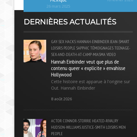
26 mars 2025
DERNIÈRES ACTUALITÉS
GAY-SEX
HACKS
HANNAH-EINBINDER
JEAN-SMART
LOISIRS
PEOPLE
SAPPHIC
TÉMOIGNAGES
TEENAGE-
SEX-AND-DEATH-AT-CAMP-MIASMA
VIDEO
Hannah Einbinder veut que plus de
contenu queer « explicite » envahisse
Hollywood
Cette histoire est apparue à l'origine sur
Out. Hannah Einbinder
8 août 2026
ACTOR
CONNOR-STORRIE
HEATED-RIVALRY
HUDSON-WILLIAMS
JUSTICE-SMITH
LOISIRS
MEN
PEOPLE