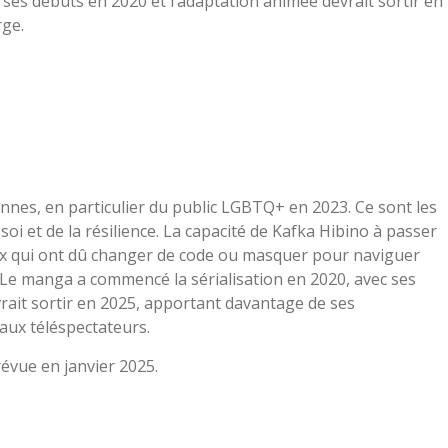
 ses débuts en 2020 et l’adaptation animée devrait sortir en
rge.
nes, en particulier du public LGBTQ+ en 2023. Ce sont les
oi et de la résilience. La capacité de Kafka Hibino à passer
eux qui ont dû changer de code ou masquer pour naviguer
es. Le manga a commencé la sérialisation en 2020, avec ses
ait sortir en 2025, apportant davantage de ses
aux téléspectateurs.
révue en janvier 2025.