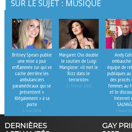
SUR LE SUJET : MUSIQUE
Britney Spears publie
Margaret Cho double
Andy Co
une mise à jour
le soutien de Luigi
embauche
enflammée sur qui se
Mangione: «Il met le
équipe de re
cache derrière les
Rizz dans le
publiques au
ambulanciers
terroriste»
des procès 
paramédicaux qui se
femmes au f
21 février 2025
présentent «
et le discou
illégalement » à sa
Internet 
porte
SAUVAG
5 mai 2024
1 mars 2
DERNIÈRES
GAY PR