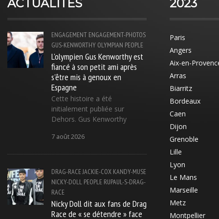
ACTUALITÉS
2023
ENGAGEMENT
ENGAGEMENT-PHOTOS
Paris
GUS-KENWORTHY
OLYMPIAN
PEOPLE
Angers
L'olympien Gus Kenworthy est
Aix-en-Provenc
fiancé à son petit ami après
s'être mis à genoux en
Arras
Espagne
Biarritz
Cette histoire a été
Bordeaux
initialement publiée sur
Caen
Dehors. Gus Kenworthy
Dijon
7 août 2026
Grenoble
Lille
Lyon
DRAG-RACE
JACKIE-COX
KANDY-MUSE
Le Mans
NICKY-DOLL
PEOPLE
RUPAUL-S-DRAG-
Marseille
RACE
Nicky Doll dit aux fans de Drag
Metz
Race de « se détendre » face
Montpellier