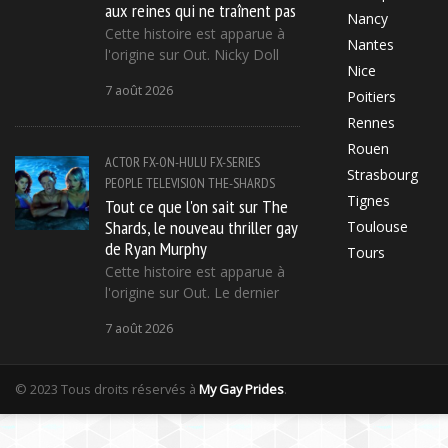
aux reines qui ne traînent pas
Nancy
Cette histoire est apparue à
Nantes
l'origine sur Out. Nicky Doll
Nice
7 août 2026
Poitiers
Rennes
Rouen
ACTOR
FX-ON-HULU
FX-SERIES
Strasbourg
PEOPLE
TELEVISION
THE-SHARDS
Tignes
Tout ce que l'on sait sur The
Shards, le nouveau thriller gay
Toulouse
de Ryan Murphy
Tours
Cette histoire est apparue à
l'origine sur Out. Le dernier
7 août 2026
© 2023 Tous droits réservés à
My Gay Prides
.