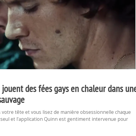
 jouent des fées gays en chaleur dans un
 sauvage
s votre tête et vous lisez de manière obsessionnelle chaque
s seul et l'application Quinn est gentiment intervenue pour