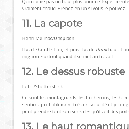
Qui n’aime pas un haut plus ancien ? Expérimenté,
vraiment chaud. Prenez-en un si vous le pouvez.
11. La capote
Henri Meilhac/Unsplash
Il y a le Gentle Top, et puis il y a le
doux
haut. Tout
mignon, surtout quand il se met au travail.
12. Le dessus robuste
Lobo/Shutterstock
Ce sont les montagnards, les bûcherons, les homm
sentirez probablement très en sécurité et proté
peut prendre tout son sens dès qu’il voit des poils
13. Le haut romantiq