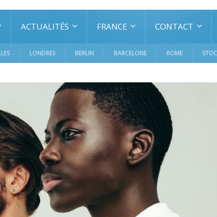
ACTUALITÉS
FRANCE
CONTACT
LES
LONDRES
BERLIN
BARCELONE
ROME
STO