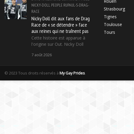
Rouen
NICKY-DOLL
PEOPLE
RUPAUL-S-DRAG-
Strasbourg
RACE
Tignes
Nicky Doll dit aux fans de Drag
Race de « se détendre » face
Toulouse
aux reines qui ne traînent pas
Tours
Cette histoire est apparue à
l'origine sur Out. Nicky Doll
7 août 2026
© 2023 Tous droits réservés à
My Gay Prides
.