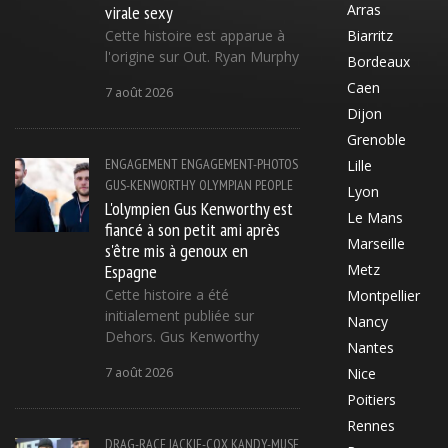
virale sexy
Arras
Cette histoire est apparue à
Biarritz
l'origine sur Out. Ryan Murphy
Bordeaux
Caen
7 août 2026
Dijon
Grenoble
ENGAGEMENT
ENGAGEMENT-PHOTOS
Lille
GUS-KENWORTHY
OLYMPIAN
PEOPLE
Lyon
L'olympien Gus Kenworthy est
Le Mans
fiancé à son petit ami après
Marseille
s'être mis à genoux en
Espagne
Metz
Cette histoire a été
Montpellier
initialement publiée sur
Nancy
Dehors. Gus Kenworthy
Nantes
7 août 2026
Nice
Poitiers
Rennes
DRAG-RACE
JACKIE-COX
KANDY-MUSE