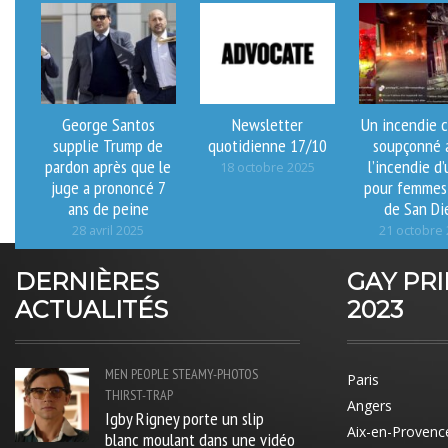
George Santos
Newsletter
Un incendie c
supplie Trump de
quotidienne 17/10
soupçonné 
pardon après que le
l’incendie d’
18 octobre 2025
juge a prononcé 7
pour femmes
ans de peine
de San Di
28 avril 2025
21 octobre
DERNIÈRES
GAY PR
ACTUALITÉS
2023
MEN
PEOPLE
STEAMY-PHOTOS
Paris
THIRST-TRAP
Angers
Igby Rigney porte un slip
Aix-en-Provenc
blanc moulant dans une vidéo