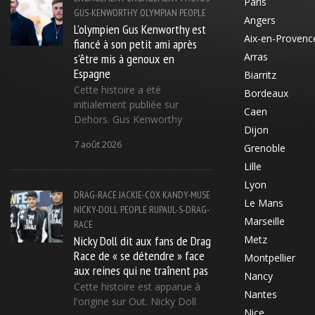
Paris
GUS-KENWORTHY
OLYMPIAN
PEOPLE
Angers
L'olympien Gus Kenworthy est
Aix-en-Provenc
fiancé à son petit ami après
s'être mis à genoux en
Arras
Espagne
Biarritz
Cette histoire a été
Bordeaux
initialement publiée sur
Caen
Dehors. Gus Kenworthy
Dijon
7 août 2026
Grenoble
Lille
Lyon
DRAG-RACE
JACKIE-COX
KANDY-MUSE
Le Mans
NICKY-DOLL
PEOPLE
RUPAUL-S-DRAG-
Marseille
RACE
Nicky Doll dit aux fans de Drag
Metz
Race de « se détendre » face
Montpellier
aux reines qui ne traînent pas
Nancy
Cette histoire est apparue à
Nantes
l'origine sur Out. Nicky Doll
Nice