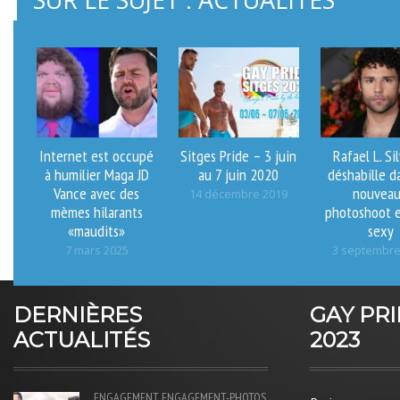
Internet est occupé
Sitges Pride – 3 juin
Rafael L. Si
à humilier Maga JD
au 7 juin 2020
déshabille d
Vance avec des
nouvea
14 décembre 2019
mèmes hilarants
photoshoot e
«maudits»
sexy
7 mars 2025
3 septembre
DERNIÈRES
GAY PR
ACTUALITÉS
2023
ENGAGEMENT
ENGAGEMENT-PHOTOS