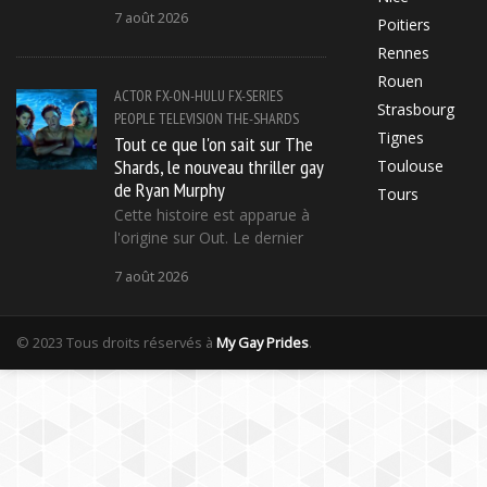
7 août 2026
Poitiers
Rennes
Rouen
ACTOR
FX-ON-HULU
FX-SERIES
Strasbourg
PEOPLE
TELEVISION
THE-SHARDS
Tignes
Tout ce que l'on sait sur The
Shards, le nouveau thriller gay
Toulouse
de Ryan Murphy
Tours
Cette histoire est apparue à
l'origine sur Out. Le dernier
7 août 2026
© 2023 Tous droits réservés à
My Gay Prides
.