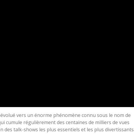
 évolué vers un énorme phénomène connu sous le nom de
i cumule régulièrement des centaines de milliers de vues
un des talk-shows les plus essentiels et les plus divertissants