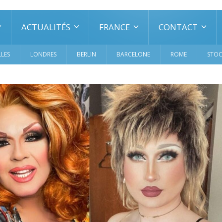
ACTUALITÉS
FRANCE
CONTACT
LES
LONDRES
BERLIN
BARCELONE
ROME
STO