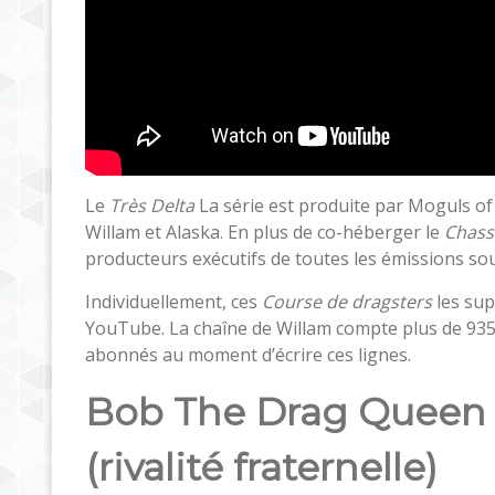
Le
Très Delta
La série est produite par Moguls o
Willam et Alaska. En plus de co-héberger le
Chass
producteurs exécutifs de toutes les émissions so
Individuellement, ces
Course de dragsters
les sup
YouTube. La chaîne de Willam compte plus de 935 
abonnés au moment d’écrire ces lignes.
Bob The Drag Queen
(rivalité fraternelle)