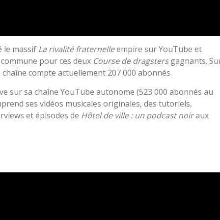
 le massif
La rivalité fraternelle
empire sur YouTube et
ée commune pour ces deux
Course de dragsters
gagnants. Su
 chaîne compte actuellement 207 000 abonnés.
sive sur sa chaîne YouTube autonome (523 000 abonnés au
prend ses vidéos musicales originales, des tutoriels,
erviews et épisodes de
Hôtel de ville : un podcast noir
aux