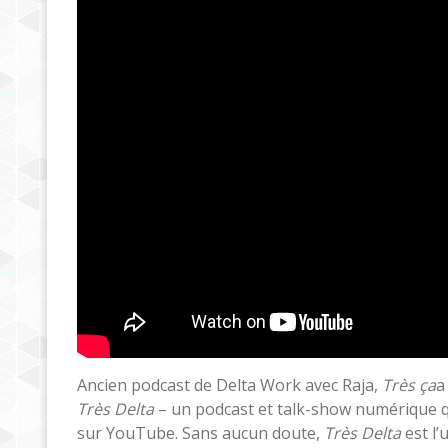
Ancien podcast de Delta Work avec Raja,
Très ça
a
Très Delta
– un podcast et talk-show numérique qu
sur YouTube. Sans aucun doute,
Très Delta
est l’