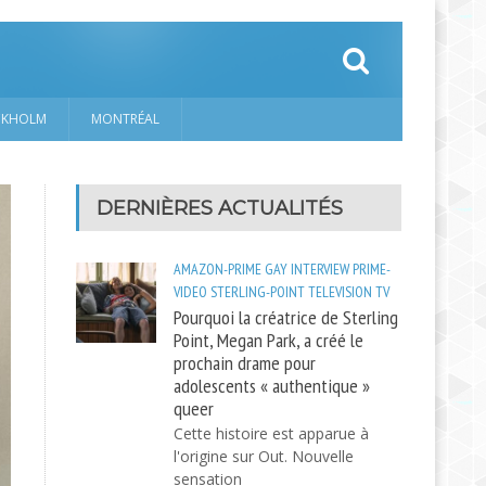
CKHOLM
MONTRÉAL
DERNIÈRES ACTUALITÉS
AMAZON-PRIME
GAY
INTERVIEW
PRIME-
VIDEO
STERLING-POINT
TELEVISION
TV
Pourquoi la créatrice de Sterling
Point, Megan Park, a créé le
prochain drame pour
adolescents « authentique »
queer
Cette histoire est apparue à
l'origine sur Out. Nouvelle
sensation