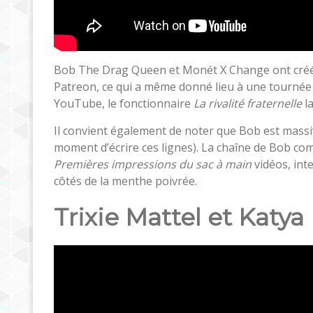
Bob The Drag Queen et Monét X Change ont créé
Patreon, ce qui a même donné lieu à une tourn
YouTube, le fonctionnaire
La rivalité fraternelle
la
Il convient également de noter que Bob est mas
moment d’écrire ces lignes). La chaîne de Bob com
Premières impressions du sac à main
vidéos, int
côtés de la menthe poivrée.
Trixie Mattel et Katya