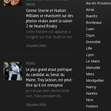
Aix-en-Provenc
VIDEOS
Connor Storrie et Hudson
Arras
Williams se réunissent sur des
Biarritz
photos virales avant la saison
Bordeaux
2 de Heated Rivalry
Caen
Cette histoire est apparue à
Dijon
l'origine sur Out. HudCon est
Grenoble
30 juillet 2026
Lille
Lyon
Le Mans
PEOPLE
Marseille
Le plus grand atout politique
du candidat au Sénat du
Metz
Maine, Troy Jackson, est peut-
Montpellier
être qu'il est ennuyeux
Nancy
Je n'ai pas bien dormi lundi
Nantes
soir, mais pendant les
Nice
28 juillet 2026
Poitiers