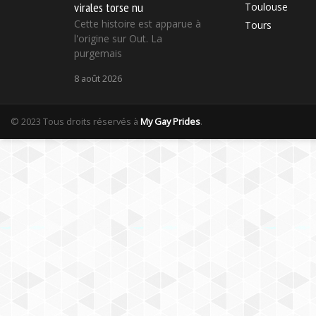
virales torse nu
Toulouse
Cette histoire est apparue à
Tours
l'origine sur Out. La
purgemais
8 août 2026
© 2023 Tous droits réservés à
My Gay Prides
.