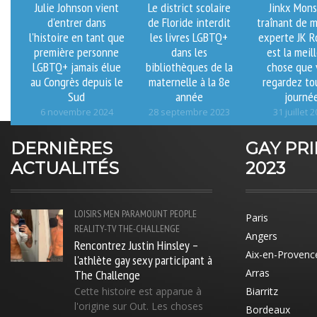
Julie Johnson vient
Le district scolaire
Jinkx Mon
d'entrer dans
de Floride interdit
traînant de 
l'histoire en tant que
les livres LGBTQ+
experte JK R
première personne
dans les
est la meil
LGBTQ+ jamais élue
bibliothèques de la
chose que 
au Congrès depuis le
maternelle à la 8e
regardez to
Sud
année
journé
6 novembre 2024
28 septembre 2023
31 juillet 
DERNIÈRES
GAY PR
ACTUALITÉS
2023
LOISIRS
MEN
PARAMOUNT
PEOPLE
Paris
REALITY-TV
THE-CHALLENGE
Angers
Rencontrez Justin Hinsley –
Aix-en-Provenc
l'athlète gay sexy participant à
The Challenge
Arras
Cette histoire est apparue à
Biarritz
l'origine sur Out. Les choses
Bordeaux