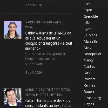
Caen
9 août 2026
Dijon
Grenoble
SPORTS
TRANSGENDER-ATHLETE
Lille
WNBA
Lyon
Gabby Williams de la WNBA dit
Le Mans
qu'elle accueillerait un
Marseille
coéquipier transgenre « à tout
moment »
Metz
Cette histoire est parue à
Montpellier
l'origine sur Eux. En
Nancy
s'adressant
Nantes
8 août 2026
Nice
Poitiers
Rennes
ACTOR
LOISIRS
MEN
PEOPLE
SPEEDO
Rouen
STEAMY-PHOTOS
THIRST-TRAP
Strasbourg
Callum Turner porte des slips
Tignes
noirs moulants sur des photos